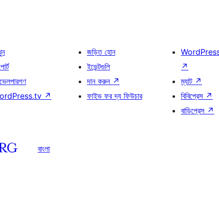
খুন
জড়িত হোন
WordPres
োর্ট
ইভেন্টগুলি
↗
ভেলপারগণ
দান করুন
↗
ম্যাট
↗
ordPress.tv
↗
ফাইভ ফর দ্য ফিউচার
বিবিপ্রেস
↗
বাডিপ্রেস
↗
বাংলা