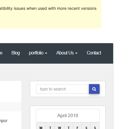
ibility issues when used with more recent versions
Preview
Download
Version
1.2
সর্বশেষ হালনাগাদ
জুলাই 28, 2023
সক্রিয় ইনস্টলেশনসমূহ
90+
ওয়ার্ডপ্রেস সংস্করণ
6.0
পিএইচপি সংস্করণ
5.6
থিম হোমপেজ