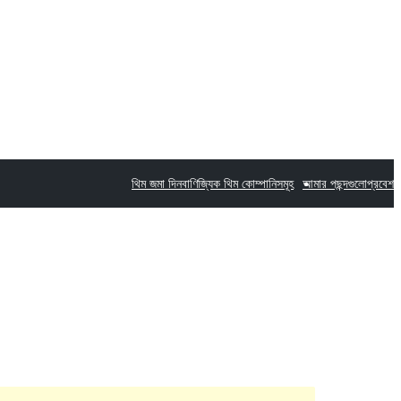
থিম জমা দিন
বাণিজ্যিক থিম কোম্পানিসমূহ
আমার পছন্দগুলো
প্রবেশ