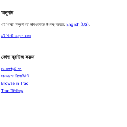
অনুবাদ
এই থিমটি নিম্নলিখিত ভাষাগুলোতে উপলব্ধ রয়েছে:
English (US)
.
এই থিমটি অনুবাদ করুন
কোড ব্রাউজ করুন
ডেভেলপমেন্ট লগ
সাবভারশন রিপোজিটরি
Browse in Trac
Trac টিকিটসমূহ