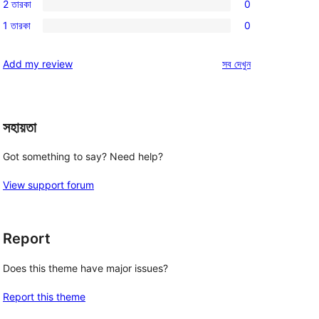
রিভিউ
2 তারকা
0
স্টার
3-
0টি
রিভিউ
1 তারকা
0
স্টার
2-
0টি
রিভিউ
স্টার
1-
রিভিউ
Add my review
সব
দেখুন
রিভিউ
স্টার
রিভিউ
সহায়তা
Got something to say? Need help?
View support forum
Report
Does this theme have major issues?
Report this theme