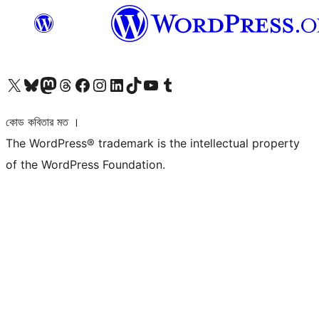
আমাদের X (আগের টুইটার) অ্যাকাউন্টে যান
আমাদের Bluesky অ্যাকাউন্টটি দেখুন
আমাদের মাস্টোডন অ্যাকাউন্টটি দেখুন
আমাদের থ্রেডস অ্যাকাউন্টটি দেখুন
আমাদের ফেসবুক পেজ দেখুন
আমাদের ইন্সটাগ্রাম অ্যাকাউন্ট দেখুন
আমাদের লিঙ্কডইন অ্যাকাউন্টে যান
আমাদের TikTok অ্যাকাউন্টটি দেখুন
আমাদের ইউটিউব চ্যানেলে যান
আমাদের টাম্বলার অ্যাকাউন্ট দেখুন
কোড কবিতার মত ।
The WordPress® trademark is the intellectual property
of the WordPress Foundation.