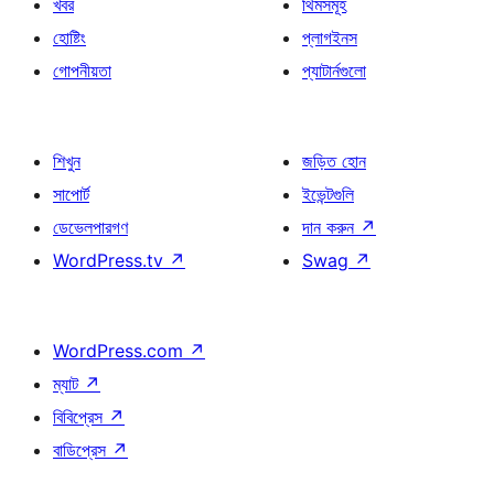
খবর
থিমসমূহ
হোষ্টিং
প্লাগইনস
গোপনীয়তা
প্যাটার্নগুলো
শিখুন
জড়িত হোন
সাপোর্ট
ইভেন্টগুলি
ডেভেলপারগণ
দান করুন
↗
WordPress.tv
↗
Swag
↗
WordPress.com
↗
ম্যাট
↗
বিবিপ্রেস
↗
বাডিপ্রেস
↗