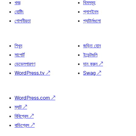
খবর
থিমসমূহ
হোষ্টিং
প্লাগইনস
গোপনীয়তা
প্যাটার্নগুলো
শিখুন
জড়িত হোন
সাপোর্ট
ইভেন্টগুলি
ডেভেলপারগণ
দান করুন
↗
WordPress.tv
↗
Swag
↗
WordPress.com
↗
ম্যাট
↗
বিবিপ্রেস
↗
বাডিপ্রেস
↗