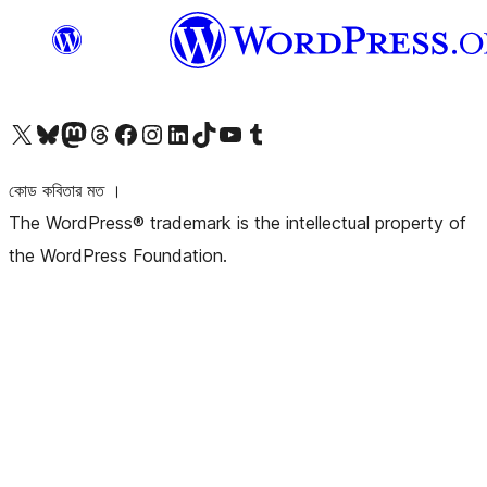
আমাদের X (আগের টুইটার) অ্যাকাউন্টে যান
আমাদের Bluesky অ্যাকাউন্টটি দেখুন
আমাদের মাস্টোডন অ্যাকাউন্টটি দেখুন
আমাদের থ্রেডস অ্যাকাউন্টটি দেখুন
আমাদের ফেসবুক পেজ দেখুন
আমাদের ইন্সটাগ্রাম অ্যাকাউন্ট দেখুন
আমাদের লিঙ্কডইন অ্যাকাউন্টে যান
আমাদের TikTok অ্যাকাউন্টটি দেখুন
আমাদের ইউটিউব চ্যানেলে যান
আমাদের টাম্বলার অ্যাকাউন্ট দেখুন
কোড কবিতার মত ।
The WordPress® trademark is the intellectual property of
the WordPress Foundation.