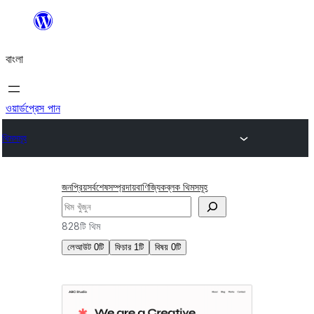
এড়িয়ে
কনটেন্টে
বাংলা
যান
ওয়ার্ডপ্রেস পান
থিমসমূহ
জনপ্রিয়
সর্বশেষ
সম্প্রদায়
বাণিজ্যিক
ব্লক থিমসমূহ
অনুসন্ধান
828টি থিম
লেআউট
0টি
ফিচার
1টি
বিষয়
0টি
স্টাইল
ভেরিয়েশন