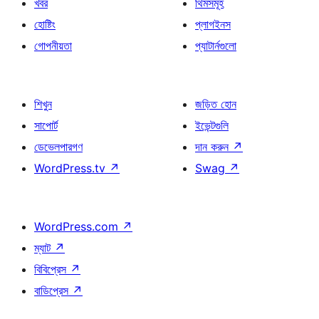
খবর
থিমসমূহ
হোষ্টিং
প্লাগইনস
গোপনীয়তা
প্যাটার্নগুলো
শিখুন
জড়িত হোন
সাপোর্ট
ইভেন্টগুলি
ডেভেলপারগণ
দান করুন
↗
WordPress.tv
↗
Swag
↗
WordPress.com
↗
ম্যাট
↗
বিবিপ্রেস
↗
বাডিপ্রেস
↗