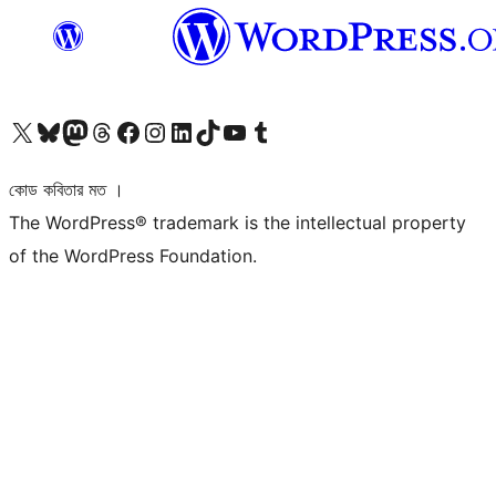
আমাদের X (আগের টুইটার) অ্যাকাউন্টে যান
আমাদের Bluesky অ্যাকাউন্টটি দেখুন
আমাদের মাস্টোডন অ্যাকাউন্টটি দেখুন
আমাদের থ্রেডস অ্যাকাউন্টটি দেখুন
আমাদের ফেসবুক পেজ দেখুন
আমাদের ইন্সটাগ্রাম অ্যাকাউন্ট দেখুন
আমাদের লিঙ্কডইন অ্যাকাউন্টে যান
আমাদের TikTok অ্যাকাউন্টটি দেখুন
আমাদের ইউটিউব চ্যানেলে যান
আমাদের টাম্বলার অ্যাকাউন্ট দেখুন
কোড কবিতার মত ।
The WordPress® trademark is the intellectual property
of the WordPress Foundation.