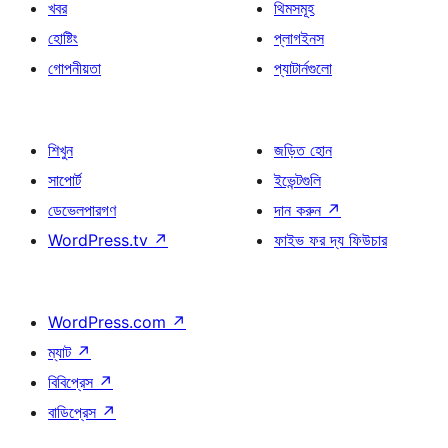
খবর
থিমসমূহ
হোষ্টিং
প্লাগইনস
গোপনীয়তা
প্যাটার্নগুলো
শিখুন
জড়িত হোন
সাপোর্ট
ইভেন্টগুলি
ডেভেলপারগণ
দান করুন
↗
WordPress.tv
↗
ফাইভ ফর দ্য ফিউচার
WordPress.com
↗
ম্যাট
↗
বিবিপ্রেস
↗
বাডিপ্রেস
↗