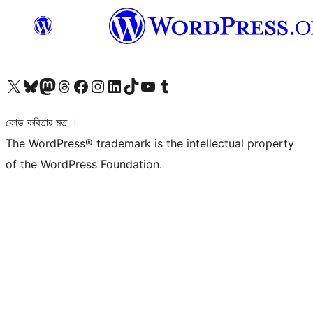
আমাদের X (আগের টুইটার) অ্যাকাউন্টে যান
আমাদের Bluesky অ্যাকাউন্টটি দেখুন
আমাদের মাস্টোডন অ্যাকাউন্টটি দেখুন
আমাদের থ্রেডস অ্যাকাউন্টটি দেখুন
আমাদের ফেসবুক পেজ দেখুন
আমাদের ইন্সটাগ্রাম অ্যাকাউন্ট দেখুন
আমাদের লিঙ্কডইন অ্যাকাউন্টে যান
আমাদের TikTok অ্যাকাউন্টটি দেখুন
আমাদের ইউটিউব চ্যানেলে যান
আমাদের টাম্বলার অ্যাকাউন্ট দেখুন
কোড কবিতার মত ।
The WordPress® trademark is the intellectual property
of the WordPress Foundation.