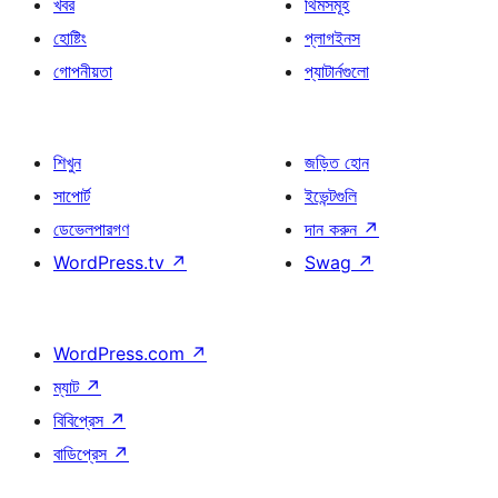
খবর
থিমসমূহ
হোষ্টিং
প্লাগইনস
গোপনীয়তা
প্যাটার্নগুলো
শিখুন
জড়িত হোন
সাপোর্ট
ইভেন্টগুলি
ডেভেলপারগণ
দান করুন
↗
WordPress.tv
↗
Swag
↗
WordPress.com
↗
ম্যাট
↗
বিবিপ্রেস
↗
বাডিপ্রেস
↗