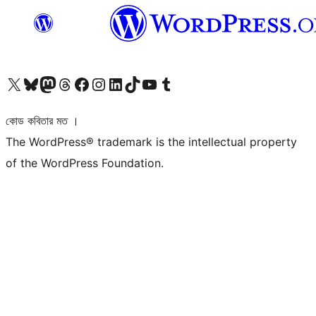
আমাদের X (আগের টুইটার) অ্যাকাউন্টে যান
আমাদের Bluesky অ্যাকাউন্টটি দেখুন
আমাদের মাস্টোডন অ্যাকাউন্টটি দেখুন
আমাদের থ্রেডস অ্যাকাউন্টটি দেখুন
আমাদের ফেসবুক পেজ দেখুন
আমাদের ইন্সটাগ্রাম অ্যাকাউন্ট দেখুন
আমাদের লিঙ্কডইন অ্যাকাউন্টে যান
আমাদের TikTok অ্যাকাউন্টটি দেখুন
আমাদের ইউটিউব চ্যানেলে যান
আমাদের টাম্বলার অ্যাকাউন্ট দেখুন
কোড কবিতার মত ।
The WordPress® trademark is the intellectual property
of the WordPress Foundation.