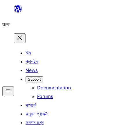
এড়িয়ে
কনটেন্টে
বাংলা
যান
থিম
প্লাগইন
News
Support
Documentation
Forums
সম্পর্কে
অনুবাদ প্রজেক্ট
অবদান রাখুন