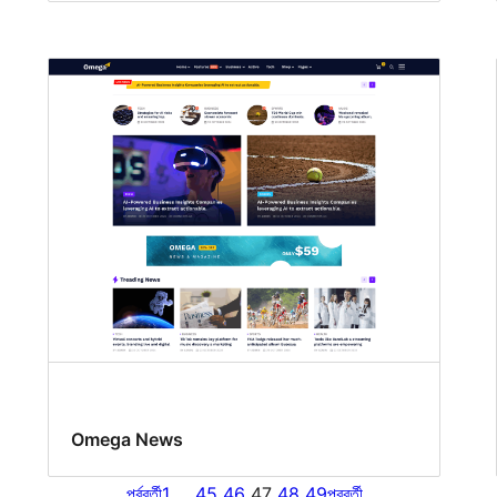
Omega News
পূর্ববর্তী
1
…
45
46
47
48
49
পরবর্তী