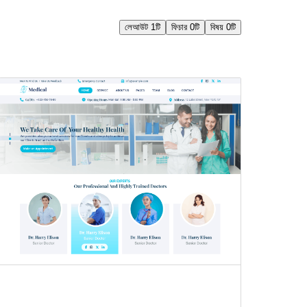
লেআউট
1টি
ফিচার
0টি
বিষয়
0টি