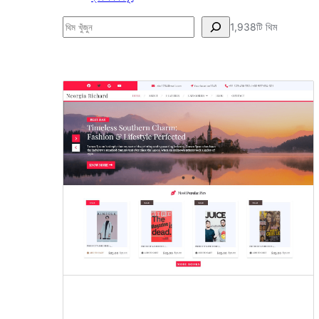
অনুসন্ধান
1,938টি থিম
চার
কলাম