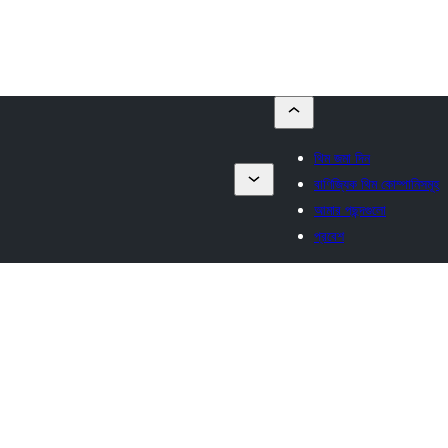
থিম জমা দিন
বাণিজ্যিক থিম কোম্পানিসমূহ
আমার পছন্দগুলো
প্রবেশ