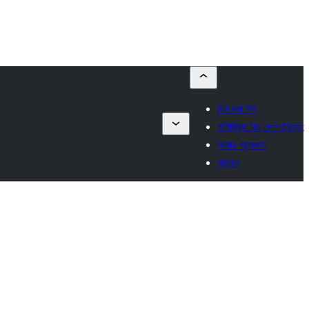
থিম জমা দিন
বাণিজ্যিক থিম কোম্পানিসমূহ
আমার পছন্দগুলো
প্রবেশ