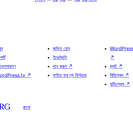
খুন
জড়িত হোন
WordPres
োর্ট
ইভেন্টগুলি
↗
ভেলপারগণ
দান করুন
↗
ম্যাট
↗
ordPress.tv
↗
ফাইভ ফর দ্য ফিউচার
বিবিপ্রেস
↗
বাডিপ্রেস
↗
বাংলা