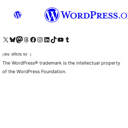
আমাদের X (আগের টুইটার) অ্যাকাউন্টে যান
আমাদের Bluesky অ্যাকাউন্টটি দেখুন
আমাদের মাস্টোডন অ্যাকাউন্টটি দেখুন
আমাদের থ্রেডস অ্যাকাউন্টটি দেখুন
আমাদের ফেসবুক পেজ দেখুন
আমাদের ইন্সটাগ্রাম অ্যাকাউন্ট দেখুন
আমাদের লিঙ্কডইন অ্যাকাউন্টে যান
আমাদের TikTok অ্যাকাউন্টটি দেখুন
আমাদের ইউটিউব চ্যানেলে যান
আমাদের টাম্বলার অ্যাকাউন্ট দেখুন
কোড কবিতার মত ।
The WordPress® trademark is the intellectual property
of the WordPress Foundation.