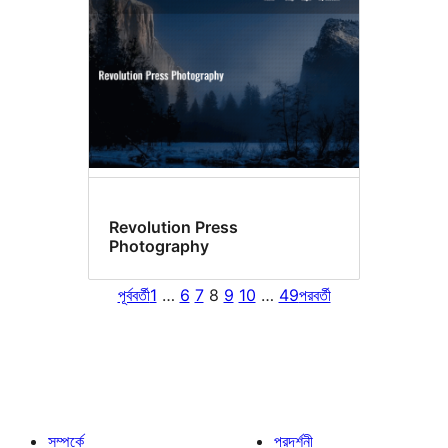
Revolution Press
Photography
পূর্ববর্তী
1
…
6
7
8
9
10
…
49
পরবর্তী
সম্পর্কে
প্রদর্শনী