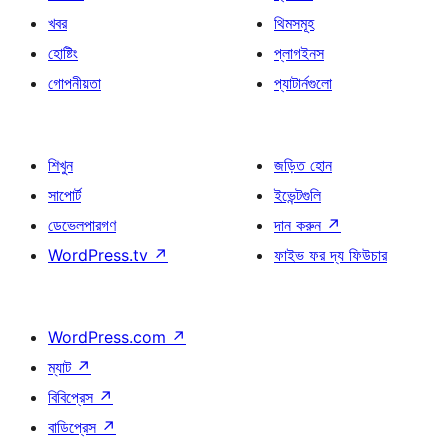
খবর
থিমসমূহ
হোষ্টিং
প্লাগইনস
গোপনীয়তা
প্যাটার্নগুলো
শিখুন
জড়িত হোন
সাপোর্ট
ইভেন্টগুলি
ডেভেলপারগণ
দান করুন
↗
WordPress.tv
↗
ফাইভ ফর দ্য ফিউচার
WordPress.com
↗
ম্যাট
↗
বিবিপ্রেস
↗
বাডিপ্রেস
↗