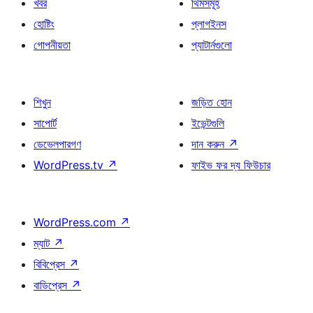
খবর
থিমসমূহ
হোষ্টিং
প্লাগইনস
গোপনীয়তা
প্যাটার্নগুলো
শিখুন
জড়িত হোন
সাপোর্ট
ইভেন্টগুলি
ডেভেলপারগণ
দান করুন
↗
WordPress.tv
↗
ফাইভ ফর দ্য ফিউচার
WordPress.com
↗
ম্যাট
↗
বিবিপ্রেস
↗
বাডিপ্রেস
↗