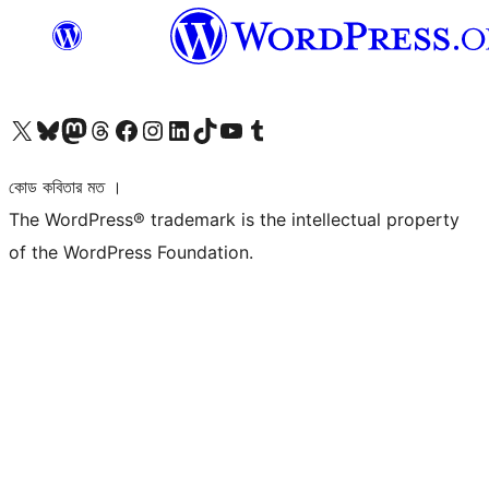
আমাদের X (আগের টুইটার) অ্যাকাউন্টে যান
আমাদের Bluesky অ্যাকাউন্টটি দেখুন
আমাদের মাস্টোডন অ্যাকাউন্টটি দেখুন
আমাদের থ্রেডস অ্যাকাউন্টটি দেখুন
আমাদের ফেসবুক পেজ দেখুন
আমাদের ইন্সটাগ্রাম অ্যাকাউন্ট দেখুন
আমাদের লিঙ্কডইন অ্যাকাউন্টে যান
আমাদের TikTok অ্যাকাউন্টটি দেখুন
আমাদের ইউটিউব চ্যানেলে যান
আমাদের টাম্বলার অ্যাকাউন্ট দেখুন
কোড কবিতার মত ।
The WordPress® trademark is the intellectual property
of the WordPress Foundation.