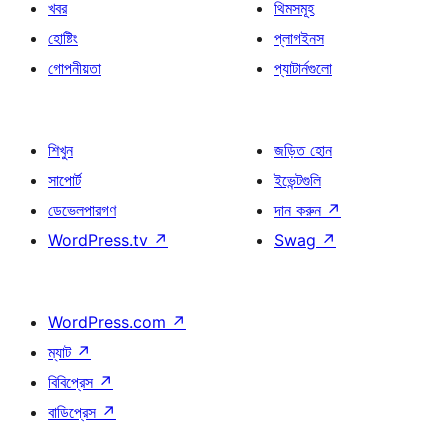
খবর
থিমসমূহ
হোষ্টিং
প্লাগইনস
গোপনীয়তা
প্যাটার্নগুলো
শিখুন
জড়িত হোন
সাপোর্ট
ইভেন্টগুলি
ডেভেলপারগণ
দান করুন
↗
WordPress.tv
↗
Swag
↗
WordPress.com
↗
ম্যাট
↗
বিবিপ্রেস
↗
বাডিপ্রেস
↗