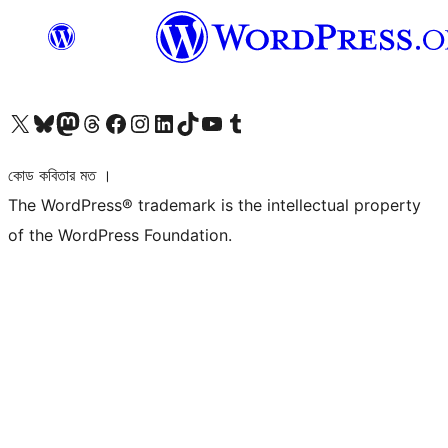
আমাদের X (আগের টুইটার) অ্যাকাউন্টে যান
আমাদের Bluesky অ্যাকাউন্টটি দেখুন
আমাদের মাস্টোডন অ্যাকাউন্টটি দেখুন
আমাদের থ্রেডস অ্যাকাউন্টটি দেখুন
আমাদের ফেসবুক পেজ দেখুন
আমাদের ইন্সটাগ্রাম অ্যাকাউন্ট দেখুন
আমাদের লিঙ্কডইন অ্যাকাউন্টে যান
আমাদের TikTok অ্যাকাউন্টটি দেখুন
আমাদের ইউটিউব চ্যানেলে যান
আমাদের টাম্বলার অ্যাকাউন্ট দেখুন
কোড কবিতার মত ।
The WordPress® trademark is the intellectual property
of the WordPress Foundation.