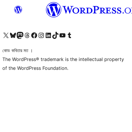
আমাদের X (আগের টুইটার) অ্যাকাউন্টে যান
আমাদের Bluesky অ্যাকাউন্টটি দেখুন
আমাদের মাস্টোডন অ্যাকাউন্টটি দেখুন
আমাদের থ্রেডস অ্যাকাউন্টটি দেখুন
আমাদের ফেসবুক পেজ দেখুন
আমাদের ইন্সটাগ্রাম অ্যাকাউন্ট দেখুন
আমাদের লিঙ্কডইন অ্যাকাউন্টে যান
আমাদের TikTok অ্যাকাউন্টটি দেখুন
আমাদের ইউটিউব চ্যানেলে যান
আমাদের টাম্বলার অ্যাকাউন্ট দেখুন
কোড কবিতার মত ।
The WordPress® trademark is the intellectual property
of the WordPress Foundation.