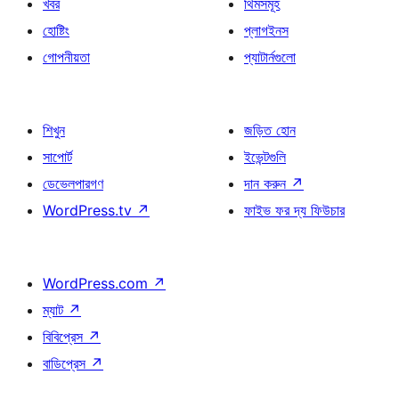
খবর
থিমসমূহ
হোষ্টিং
প্লাগইনস
গোপনীয়তা
প্যাটার্নগুলো
শিখুন
জড়িত হোন
সাপোর্ট
ইভেন্টগুলি
ডেভেলপারগণ
দান করুন
↗
WordPress.tv
↗
ফাইভ ফর দ্য ফিউচার
WordPress.com
↗
ম্যাট
↗
বিবিপ্রেস
↗
বাডিপ্রেস
↗