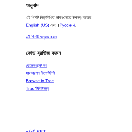
অনুবাদ
এই থিমটি নিম্নলিখিত ভাষাগুলোতে উপলব্ধ রয়েছে:
English (US)
এবং ।
Русский
.
এই থিমটি অনুবাদ করুন
কোড ব্রাউজ করুন
ডেভেলপমেন্ট লগ
সাবভারশন রিপোজিটরি
Browse in Trac
Trac টিকিটসমূহ
পূর্ববর্তী
SKT