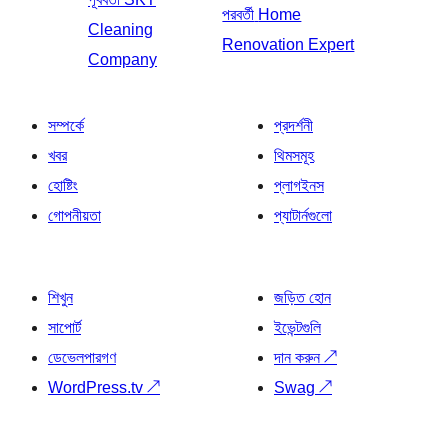
পরবর্তী
Home
Cleaning
Renovation Expert
Company
সম্পর্কে
প্রদর্শনী
খবর
থিমসমূহ
হোষ্টিং
প্লাগইনস
গোপনীয়তা
প্যাটার্নগুলো
শিখুন
জড়িত হোন
সাপোর্ট
ইভেন্টগুলি
ডেভেলপারগণ
দান করুন
↗
WordPress.tv
↗
Swag
↗