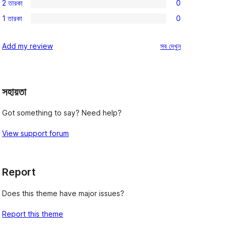
রিভিউ
2 তারকা
0
স্টার
3-
0টি
রিভিউ
1 তারকা
0
স্টার
2-
0টি
রিভিউ
স্টার
1-
রিভিউ
Add my review
সব
দেখুন
রিভিউ
স্টার
রিভিউ
সহায়তা
Got something to say? Need help?
View support forum
Report
Does this theme have major issues?
Report this theme