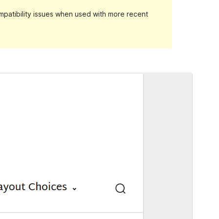
patibility issues when used with more recent
Preview
Download
Version
1.2
সর্বশেষ হালনাগাদ
এপ্রিল 16, 2018
সক্রিয় ইনস্টলেশনসমূহ
60+
ওয়ার্ডপ্রেস সংস্করণ
4.4
থিম হোমপেজ