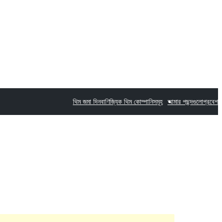
থিম জমা দিন
বাণিজ্যিক থিম কোম্পানিসমূহ
আমার পছন্দগুলো
প্রবেশ