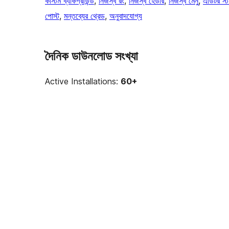
কাস্টম ব্যাকগ্রাউন্ড
, 
নিজস্ব রং
, 
নিজস্ব হেডার
, 
নিজস্ব মেনু
, 
এডিটর স্
পোস্ট
, 
মন্তব্যের থ্রেড
, 
অনুবাদযোগ্য
দৈনিক ডাউনলোড সংখ্যা
Active Installations:
60+