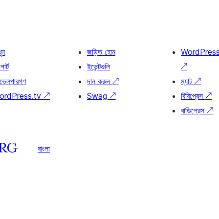
খুন
জড়িত হোন
WordPres
োর্ট
ইভেন্টগুলি
↗
ভেলপারগণ
দান করুন
↗
ম্যাট
↗
ordPress.tv
↗
Swag
↗
বিবিপ্রেস
↗
বাডিপ্রেস
↗
বাংলা