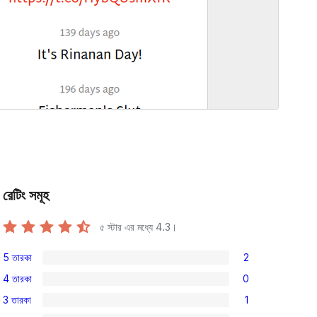
রেটিং সমূহ
৫ স্টার এর মধ্যে
4.3
।
5 তারকা
2
2টি
4 তারকা
0
5-
0টি
3 তারকা
1
স্টার
4-
1টি