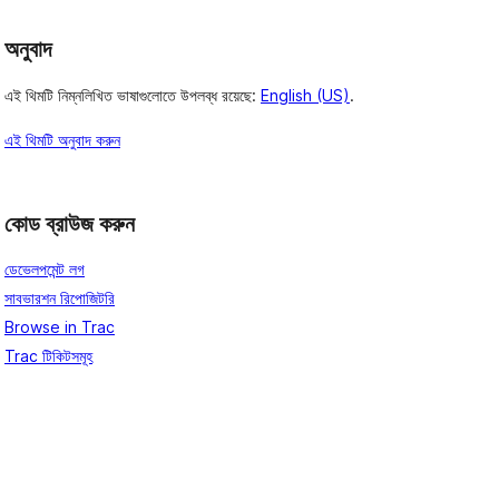
অনুবাদ
এই থিমটি নিম্নলিখিত ভাষাগুলোতে উপলব্ধ রয়েছে:
English (US)
.
এই থিমটি অনুবাদ করুন
কোড ব্রাউজ করুন
ডেভেলপমেন্ট লগ
সাবভারশন রিপোজিটরি
Browse in Trac
Trac টিকিটসমূহ