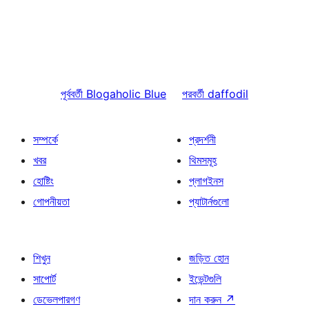
পূর্ববর্তী
Blogaholic Blue
পরবর্তী
daffodil
সম্পর্কে
প্রদর্শনী
খবর
থিমসমূহ
হোষ্টিং
প্লাগইনস
গোপনীয়তা
প্যাটার্নগুলো
শিখুন
জড়িত হোন
সাপোর্ট
ইভেন্টগুলি
ডেভেলপারগণ
দান করুন
↗