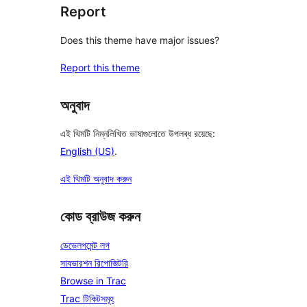
Report
Does this theme have major issues?
Report this theme
অনুবাদ
এই থিমটি নিম্নলিখিত ভাষাগুলোতে উপলব্ধ রয়েছে:
English (US)
.
এই থিমটি অনুবাদ করুন
কোড ব্রাউজ করুন
ডেভেলপমেন্ট লগ
সাবভারশন রিপোজিটরি
Browse in Trac
Trac টিকিটসমূহ