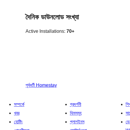
দৈনিক ডাউনলোড সংখ্যা
Active Installations:
70+
পূর্ববর্তী
Homestay
সম্পর্কে
প্রদর্শনী
শি
খবর
থিমসমূহ
সাপ
হোষ্টিং
প্লাগইনস
ডে