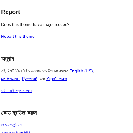
Report
Does this theme have major issues?
Report this theme
অনুবাদ
এই থিমটি নিম্নলিখিত ভাষাগুলোতে উপলব্ধ রয়েছে:
English (US)
,
ພາສາລາວ
,
Русский
, এবং
Українська
.
এই থিমটি অনুবাদ করুন
কোড ব্রাউজ করুন
ডেভেলপমেন্ট লগ
সাবভারশন রিপোজিটরি