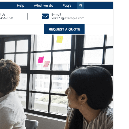
বাণিজ্যিক থিম
This theme is free but offers additional paid
commercial upgrades or support.
সাপোর্ট দেখুন
Preview
Download
Version
0.6.1
সর্বশেষ হালনাগাদ
আগস্ট 5, 2026
সক্রিয় ইনস্টলেশনসমূহ
70+
ওয়ার্ডপ্রেস সংস্করণ
5.0
পিএইচপি সংস্করণ
7.2
থিম হোমপেজ