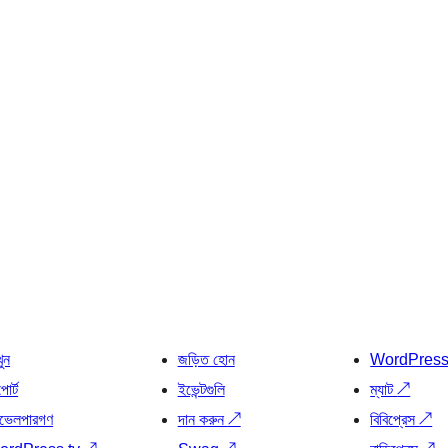
খুন
জড়িত হোন
WordPres
োর্ট
ইভেন্টগুলি
ম্যাট
↗
ভেলপারগণ
দান করুন
↗
বিবিপ্রেস
↗