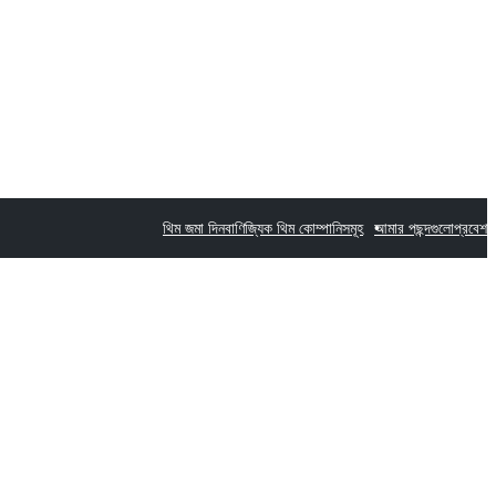
থিম জমা দিন
বাণিজ্যিক থিম কোম্পানিসমূহ
আমার পছন্দগুলো
প্রবেশ