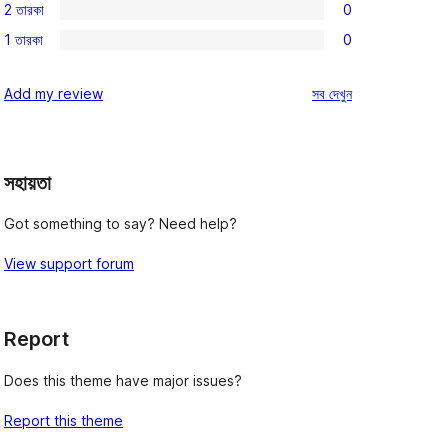
রিভিউ
2 তারকা
0
স্টার
3-
0টি
রিভিউ
1 তারকা
0
স্টার
2-
0টি
রিভিউ
স্টার
1-
রিভিউ
Add my review
সব
দেখুন
রিভিউ
স্টার
রিভিউ
সহায়তা
Got something to say? Need help?
View support forum
Report
Does this theme have major issues?
Report this theme