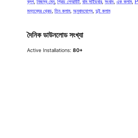
ব্লগ
, 
নিজস্ব মেনু
, 
গ্রিড লেআউট
, 
বাম সাইডবার
, 
সংবাদ
, 
এক কলাম
, 
P
মন্তব্যের থ্রেড
, 
তিন কলাম
, 
অনুবাদযোগ্য
, 
দুই কলাম
দৈনিক ডাউনলোড সংখ্যা
Active Installations:
80+