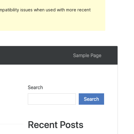
patibility issues when used with more recent
Preview
Download
Version
3.0.6
সর্বশেষ হালনাগাদ
ডিসেম্বর 28, 2023
সক্রিয় ইনস্টলেশনসমূহ
80+
পিএইচপি সংস্করণ
7.0
থিম হোমপেজ