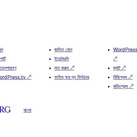
খুন
জড়িত হোন
WordPres
োর্ট
ইভেন্টগুলি
↗
ভেলপারগণ
দান করুন
↗
ম্যাট
↗
ordPress.tv
↗
ফাইভ ফর দ্য ফিউচার
বিবিপ্রেস
↗
বাডিপ্রেস
↗
বাংলা