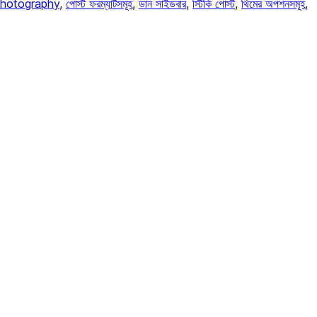
hotography
, 
পোস্ট ফরম্যাটসমূহ
, 
ডান সাইডবার
, 
স্টিকি পোস্ট
, 
থিমের অপশনসমূহ
, 