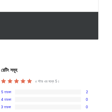
রেটিং সমূহ
n
৫ স্টার এর মধ্যে
5
।
5 তারকা
2
2টি
4 তারকা
0
5-
0টি
3 তারকা
0
স্টার
4-
0টি