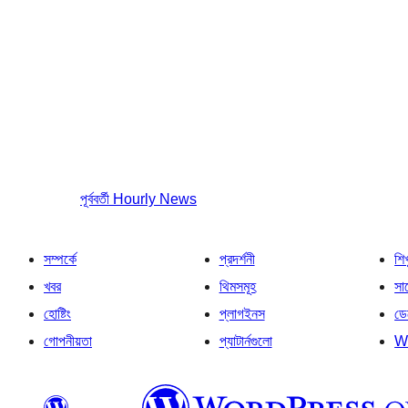
পূর্ববর্তী
Hourly News
সম্পর্কে
প্রদর্শনী
শি
খবর
থিমসমূহ
সাপ
হোষ্টিং
প্লাগইনস
ডে
গোপনীয়তা
প্যাটার্নগুলো
W