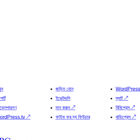
খুন
জড়িত হোন
WordPres
োর্ট
ইভেন্টগুলি
ম্যাট
↗
ভেলপারগণ
দান করুন
↗
বিবিপ্রেস
↗
ordPress.tv
↗
ফাইভ ফর দ্য ফিউচার
বাডিপ্রেস
↗