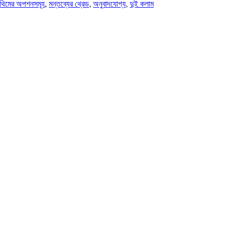
থিমের অপশনসমূহ
, 
মন্তব্যের থ্রেড
, 
অনুবাদযোগ্য
, 
দুই কলাম