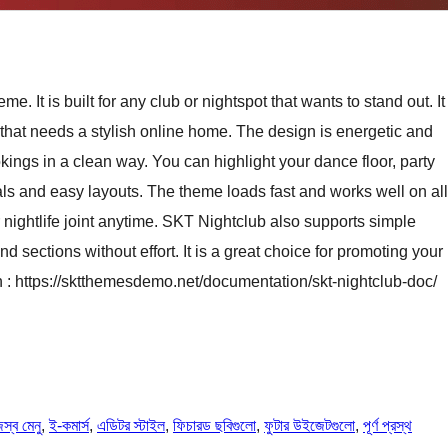
It is built for any club or nightspot that wants to stand out. It
t that needs a stylish online home. The design is energetic and
ings in a clean way. You can highlight your dance floor, party
als and easy layouts. The theme loads fast and works well on all
r nightlife joint anytime. SKT Nightclub also supports simple
d sections without effort. It is a great choice for promoting your
: https://sktthemesdemo.net/documentation/skt-nightclub-doc/
স্ব মেনু
, 
ই-কমার্স
, 
এডিটর স্টাইল
, 
ফিচারড ছবিগুলো
, 
ফুটার উইজেটগুলো
, 
পূর্ণ প্রস্থ