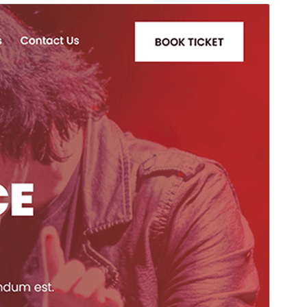
Preview
Download
This is a child theme of
Event Planners
.
Version
2.1
সর্বশেষ হালনাগাদ
মার্চ 4, 2026
সক্রিয় ইনস্টলেশনসমূহ
40+
পিএইচপি সংস্করণ
5.6
থিম হোমপেজ