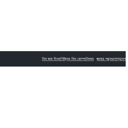
থিম জমা দিন
বাণিজ্যিক থিম কোম্পানিসমূহ
আমার পছন্দগুলো
প্রবেশ