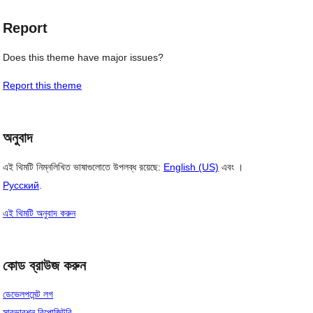
Report
Does this theme have major issues?
Report this theme
অনুবাদ
এই থিমটি নিম্নলিখিত ভাষাগুলোতে উপলব্ধ রয়েছে:
English (US)
এবং ।
Русский
.
এই থিমটি অনুবাদ করুন
কোড ব্রাউজ করুন
ডেভেলপমেন্ট লগ
সাবভারশন রিপোজিটরি