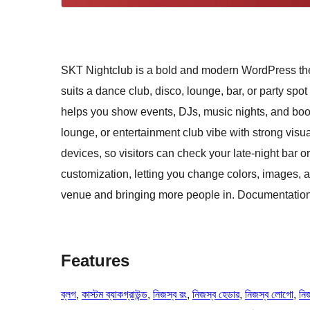
SKT Nightclub is a bold and modern WordPress theme. 
suits a dance club, disco, lounge, bar, or party spo
helps you show events, DJs, music nights, and book
lounge, or entertainment club vibe with strong visu
devices, so visitors can check your late-night bar o
customization, letting you change colors, images, an
venue and bringing more people in. Documentation 
Features
ব্লগ
, 
কাস্টম ব্যাকগ্রাউন্ড
, 
নিজস্ব রং
, 
নিজস্ব হেডার
, 
নিজস্ব লোগো
, 
নিজ