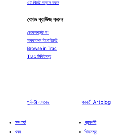
এই থিমটি অনুবাদ করুন
কোড ব্রাউজ করুন
ডেভেলপমেন্ট লগ
সাবভারশন রিপোজিটরি
Browse in Trac
Trac টিকিটসমূহ
পূর্ববর্তী
এমবেড
পরবর্তী
Artblog
সম্পর্কে
প্রদর্শনী
খবর
থিমসমূহ