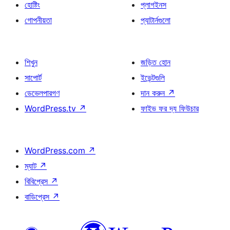
হোষ্টিং
প্লাগইনস
গোপনীয়তা
প্যাটার্নগুলো
শিখুন
জড়িত হোন
সাপোর্ট
ইভেন্টগুলি
ডেভেলপারগণ
দান করুন
↗
WordPress.tv
↗
ফাইভ ফর দ্য ফিউচার
WordPress.com
↗
ম্যাট
↗
বিবিপ্রেস
↗
বাডিপ্রেস
↗