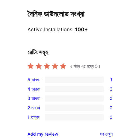
দৈনিক ডাউনলোড সংখ্যা
Active Installations:
100+
রেটিং সমূহ
৫ স্টার এর মধ্যে
5
।
5 তারকা
1
1টি
4 তারকা
0
5-
0টি
3 তারকা
0
স্টার
4-
0টি
রিভিউ
2 তারকা
0
স্টার
3-
0টি
রিভিউ
1 তারকা
0
স্টার
2-
0টি
রিভিউ
স্টার
1-
রিভিউ
Add my review
সব
দেখুন
রিভিউ
স্টার