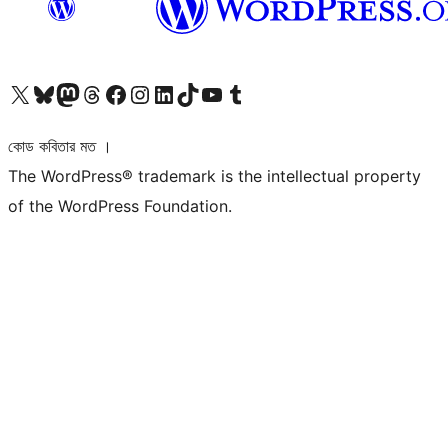
আমাদের X (আগের টুইটার) অ্যাকাউন্টে যান
আমাদের Bluesky অ্যাকাউন্টটি দেখুন
আমাদের মাস্টোডন অ্যাকাউন্টটি দেখুন
আমাদের থ্রেডস অ্যাকাউন্টটি দেখুন
আমাদের ফেসবুক পেজ দেখুন
আমাদের ইন্সটাগ্রাম অ্যাকাউন্ট দেখুন
আমাদের লিঙ্কডইন অ্যাকাউন্টে যান
আমাদের TikTok অ্যাকাউন্টটি দেখুন
আমাদের ইউটিউব চ্যানেলে যান
আমাদের টাম্বলার অ্যাকাউন্ট দেখুন
কোড কবিতার মত ।
The WordPress® trademark is the intellectual property
of the WordPress Foundation.