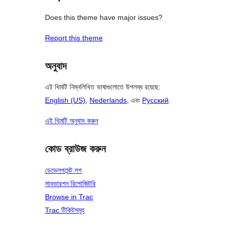
Does this theme have major issues?
Report this theme
অনুবাদ
এই থিমটি নিম্নলিখিত ভাষাগুলোতে উপলব্ধ রয়েছে:
English (US)
,
Nederlands
, এবং
Русский
.
এই থিমটি অনুবাদ করুন
কোড ব্রাউজ করুন
ডেভেলপমেন্ট লগ
সাবভারশন রিপোজিটরি
Browse in Trac
Trac টিকিটসমূহ