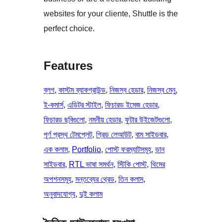
websites for your cliente, Shuttle is the
perfect choice.
Features
ব্লগ
, 
কাস্টম ব্যাকগ্রাউন্ড
, 
নিজস্ব হেডার
, 
নিজস্ব মেনু
, 
ই-কমার্স
, 
এডিটর স্টাইল
, 
ফিচারড ইমেজ হেডার
, 
ফিচারড ছবিগুলো
, 
নমনীয় হেডার
, 
ফুটার উইজেটগুলো
, 
পূর্ণ প্রস্থ টেমপ্লেট
, 
গ্রিড লেআউট
, 
বাম সাইডবার
, 
এক কলাম
, 
Portfolio
, 
পোস্ট ফরম্যাটসমূহ
, 
ডান
সাইডবার
, 
RTL ভাষা সমর্থন
, 
স্টিকি পোস্ট
, 
থিমের
অপশনসমূহ
, 
মন্তব্যের থ্রেড
, 
তিন কলাম
, 
অনুবাদযোগ্য
, 
দুই কলাম