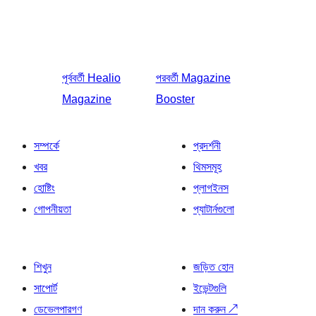
পূর্ববর্তী
Healio
পরবর্তী
Magazine
Magazine
Booster
সম্পর্কে
প্রদর্শনী
খবর
থিমসমূহ
হোষ্টিং
প্লাগইনস
গোপনীয়তা
প্যাটার্নগুলো
শিখুন
জড়িত হোন
সাপোর্ট
ইভেন্টগুলি
ডেভেলপারগণ
দান করুন
↗