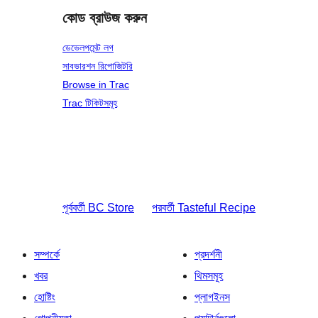
কোড ব্রাউজ করুন
ডেভেলপমেন্ট লগ
সাবভারশন রিপোজিটরি
Browse in Trac
Trac টিকিটসমূহ
পূর্ববর্তী
BC Store
পরবর্তী
Tasteful Recipe
সম্পর্কে
প্রদর্শনী
খবর
থিমসমূহ
হোষ্টিং
প্লাগইনস