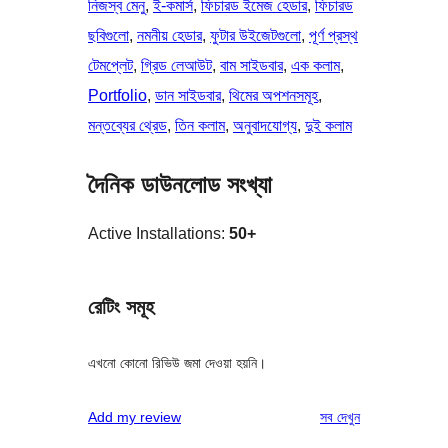
নিজস্ব মেনু
, 
ই-কমার্স
, 
ফিচারড ইমেজ হেডার
, 
ফিচারড
ছবিগুলো
, 
নমনীয় হেডার
, 
ফুটার উইজেটগুলো
, 
পূর্ণ প্রস্থ
টেমপ্লেট
, 
গ্রিড লেআউট
, 
বাম সাইডবার
, 
এক কলাম
, 
Portfolio
, 
ডান সাইডবার
, 
থিমের অপশনসমূহ
, 
মন্তব্যের থ্রেড
, 
তিন কলাম
, 
অনুবাদযোগ্য
, 
দুই কলাম
দৈনিক ডাউনলোড সংখ্যা
Active Installations:
50+
রেটিং সমূহ
এখনো কোনো রিভিউ জমা দেওয়া হয়নি।
রিভিউ
Add my review
সব
দেখুন