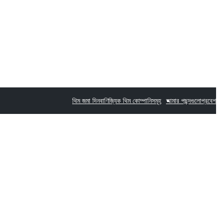
থিম জমা দিন
বাণিজ্যিক থিম কোম্পানিসমূহ
আমার পছন্দগুলো
প্রবেশ