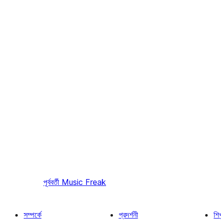
পূর্ববর্তী
Music Freak
সম্পর্কে
প্রদর্শনী
শি