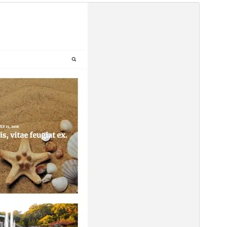
বাণিজ্যিক থিম
This theme is free but offers additional paid
commercial upgrades or support.
Preview
Download
Version
1.4.6
সর্বশেষ হালনাগাদ
জুলাই 27, 2026
সক্রিয় ইনস্টলেশনসমূহ
50+
পিএইচপি সংস্করণ
5.3
থিম হোমপেজ