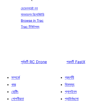
ডেভেলপমেন্ট লগ
সাবভারশন রিপোজিটরি
Browse in Trac
Trac টিকিটসমূহ
পূর্ববর্তী
RC Drone
পরবর্তী
FastX
সম্পর্কে
প্রদর্শনী
খবর
থিমসমূহ
হোষ্টিং
প্লাগইনস
গোপনীয়তা
প্যাটার্নগুলো