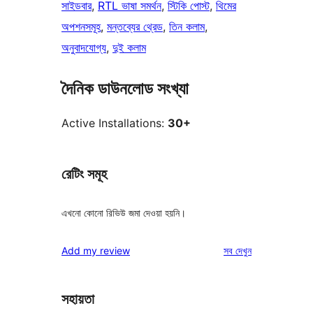
সাইডবার
, 
RTL ভাষা সমর্থন
, 
স্টিকি পোস্ট
, 
থিমের
অপশনসমূহ
, 
মন্তব্যের থ্রেড
, 
তিন কলাম
, 
অনুবাদযোগ্য
, 
দুই কলাম
দৈনিক ডাউনলোড সংখ্যা
Active Installations:
30+
রেটিং সমূহ
এখনো কোনো রিভিউ জমা দেওয়া হয়নি।
রিভিউ
Add my review
সব
দেখুন
সহায়তা