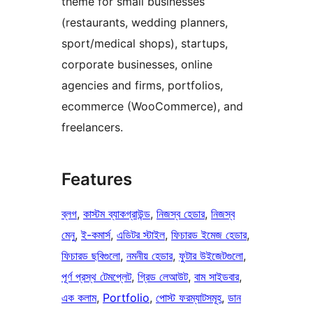
theme for small businesses
(restaurants, wedding planners,
sport/medical shops), startups,
corporate businesses, online
agencies and firms, portfolios,
ecommerce (WooCommerce), and
freelancers.
Features
ব্লগ
, 
কাস্টম ব্যাকগ্রাউন্ড
, 
নিজস্ব হেডার
, 
নিজস্ব
মেনু
, 
ই-কমার্স
, 
এডিটর স্টাইল
, 
ফিচারড ইমেজ হেডার
, 
ফিচারড ছবিগুলো
, 
নমনীয় হেডার
, 
ফুটার উইজেটগুলো
, 
পূর্ণ প্রস্থ টেমপ্লেট
, 
গ্রিড লেআউট
, 
বাম সাইডবার
, 
এক কলাম
, 
Portfolio
, 
পোস্ট ফরম্যাটসমূহ
, 
ডান