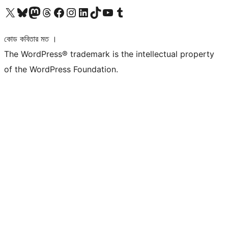
আমাদের X (আগের টুইটার) অ্যাকাউন্টে যান
আমাদের Bluesky অ্যাকাউন্টটি দেখুন
আমাদের মাস্টোডন অ্যাকাউন্টটি দেখুন
আমাদের থ্রেডস অ্যাকাউন্টটি দেখুন
আমাদের ফেসবুক পেজ দেখুন
আমাদের ইন্সটাগ্রাম অ্যাকাউন্ট দেখুন
আমাদের লিঙ্কডইন অ্যাকাউন্টে যান
আমাদের TikTok অ্যাকাউন্টটি দেখুন
আমাদের ইউটিউব চ্যানেলে যান
আমাদের টাম্বলার অ্যাকাউন্ট দেখুন
কোড কবিতার মত ।
The WordPress® trademark is the intellectual property
of the WordPress Foundation.