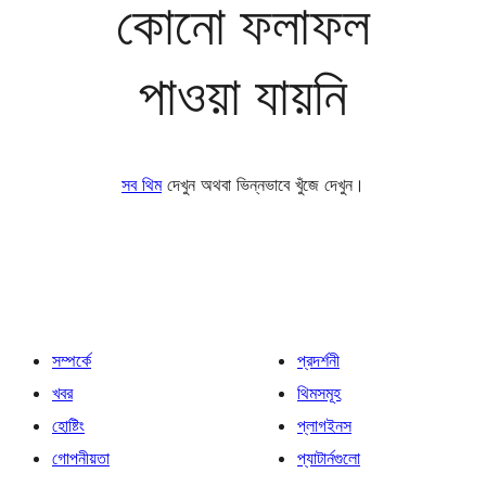
কোনো ফলাফল
পাওয়া যায়নি
সব থিম
দেখুন অথবা ভিন্নভাবে খুঁজে দেখুন।
সম্পর্কে
প্রদর্শনী
খবর
থিমসমূহ
হোষ্টিং
প্লাগইনস
গোপনীয়তা
প্যাটার্নগুলো