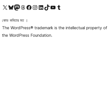
আমাদের X (আগের টুইটার) অ্যাকাউন্টে যান
আমাদের Bluesky অ্যাকাউন্টটি দেখুন
আমাদের মাস্টোডন অ্যাকাউন্টটি দেখুন
আমাদের থ্রেডস অ্যাকাউন্টটি দেখুন
আমাদের ফেসবুক পেজ দেখুন
আমাদের ইন্সটাগ্রাম অ্যাকাউন্ট দেখুন
আমাদের লিঙ্কডইন অ্যাকাউন্টে যান
আমাদের TikTok অ্যাকাউন্টটি দেখুন
আমাদের ইউটিউব চ্যানেলে যান
আমাদের টাম্বলার অ্যাকাউন্ট দেখুন
কোড কবিতার মত ।
The WordPress® trademark is the intellectual property of
the WordPress Foundation.