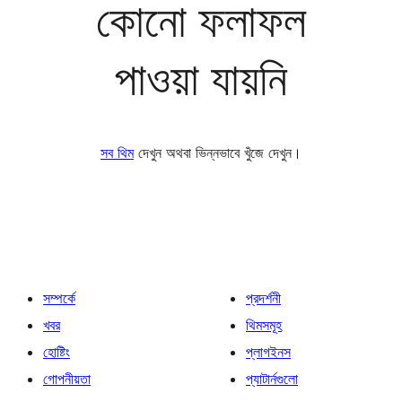
কোনো ফলাফল
পাওয়া যায়নি
সব থিম
দেখুন অথবা ভিন্নভাবে খুঁজে দেখুন।
সম্পর্কে
প্রদর্শনী
খবর
থিমসমূহ
হোষ্টিং
প্লাগইনস
গোপনীয়তা
প্যাটার্নগুলো