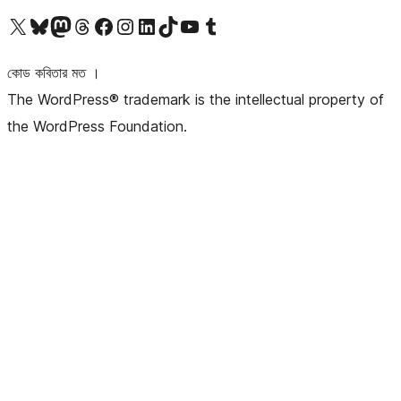
আমাদের X (আগের টুইটার) অ্যাকাউন্টে যান
আমাদের Bluesky অ্যাকাউন্টটি দেখুন
আমাদের মাস্টোডন অ্যাকাউন্টটি দেখুন
আমাদের থ্রেডস অ্যাকাউন্টটি দেখুন
আমাদের ফেসবুক পেজ দেখুন
আমাদের ইন্সটাগ্রাম অ্যাকাউন্ট দেখুন
আমাদের লিঙ্কডইন অ্যাকাউন্টে যান
আমাদের TikTok অ্যাকাউন্টটি দেখুন
আমাদের ইউটিউব চ্যানেলে যান
আমাদের টাম্বলার অ্যাকাউন্ট দেখুন
কোড কবিতার মত ।
The WordPress® trademark is the intellectual property of
the WordPress Foundation.