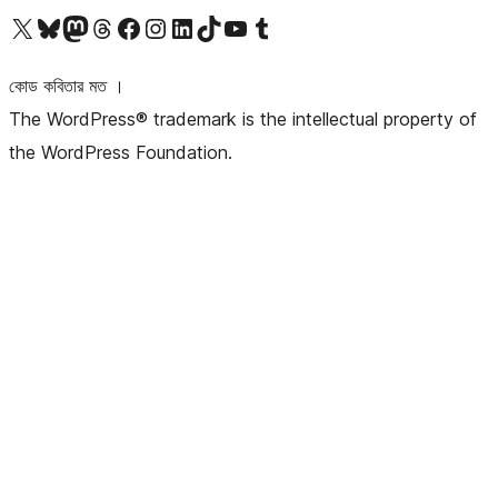
আমাদের X (আগের টুইটার) অ্যাকাউন্টে যান
আমাদের Bluesky অ্যাকাউন্টটি দেখুন
আমাদের মাস্টোডন অ্যাকাউন্টটি দেখুন
আমাদের থ্রেডস অ্যাকাউন্টটি দেখুন
আমাদের ফেসবুক পেজ দেখুন
আমাদের ইন্সটাগ্রাম অ্যাকাউন্ট দেখুন
আমাদের লিঙ্কডইন অ্যাকাউন্টে যান
আমাদের TikTok অ্যাকাউন্টটি দেখুন
আমাদের ইউটিউব চ্যানেলে যান
আমাদের টাম্বলার অ্যাকাউন্ট দেখুন
কোড কবিতার মত ।
The WordPress® trademark is the intellectual property of
the WordPress Foundation.