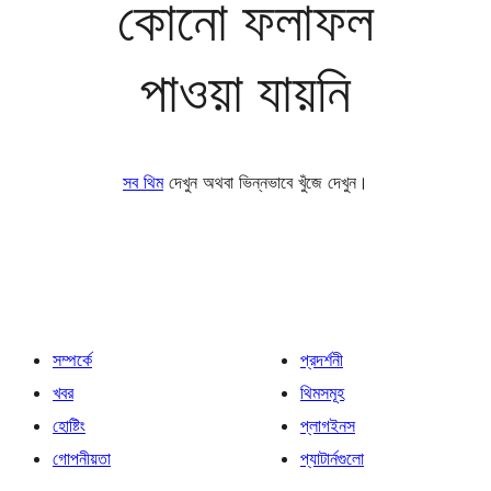
কোনো ফলাফল
পাওয়া যায়নি
সব থিম
দেখুন অথবা ভিন্নভাবে খুঁজে দেখুন।
সম্পর্কে
প্রদর্শনী
খবর
থিমসমূহ
হোষ্টিং
প্লাগইনস
গোপনীয়তা
প্যাটার্নগুলো