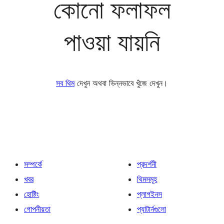
কোনো ফলাফল
পাওয়া যায়নি
সব থিম
দেখুন অথবা ভিন্নভাবে খুঁজে দেখুন।
সম্পর্কে
প্রদর্শনী
খবর
থিমসমূহ
হোষ্টিং
প্লাগইনস
গোপনীয়তা
প্যাটার্নগুলো