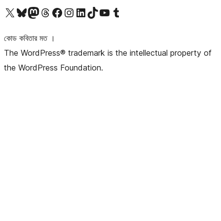
আমাদের X (আগের টুইটার) অ্যাকাউন্টে যান
আমাদের Bluesky অ্যাকাউন্টটি দেখুন
আমাদের মাস্টোডন অ্যাকাউন্টটি দেখুন
আমাদের থ্রেডস অ্যাকাউন্টটি দেখুন
আমাদের ফেসবুক পেজ দেখুন
আমাদের ইন্সটাগ্রাম অ্যাকাউন্ট দেখুন
আমাদের লিঙ্কডইন অ্যাকাউন্টে যান
আমাদের TikTok অ্যাকাউন্টটি দেখুন
আমাদের ইউটিউব চ্যানেলে যান
আমাদের টাম্বলার অ্যাকাউন্ট দেখুন
কোড কবিতার মত ।
The WordPress® trademark is the intellectual property of
the WordPress Foundation.