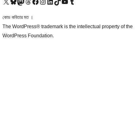
আমাদের X (আগের টুইটার) অ্যাকাউন্টে যান
আমাদের Bluesky অ্যাকাউন্টটি দেখুন
আমাদের মাস্টোডন অ্যাকাউন্টটি দেখুন
আমাদের থ্রেডস অ্যাকাউন্টটি দেখুন
আমাদের ফেসবুক পেজ দেখুন
আমাদের ইন্সটাগ্রাম অ্যাকাউন্ট দেখুন
আমাদের লিঙ্কডইন অ্যাকাউন্টে যান
আমাদের TikTok অ্যাকাউন্টটি দেখুন
আমাদের ইউটিউব চ্যানেলে যান
আমাদের টাম্বলার অ্যাকাউন্ট দেখুন
কোড কবিতার মত ।
The WordPress® trademark is the intellectual property of the
WordPress Foundation.