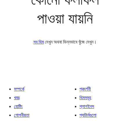
পাওয়া যায়নি
সব থিম
দেখুন অথবা ভিন্নভাবে খুঁজে দেখুন।
সম্পর্কে
প্রদর্শনী
খবর
থিমসমূহ
হোষ্টিং
প্লাগইনস
গোপনীয়তা
প্যাটার্নগুলো