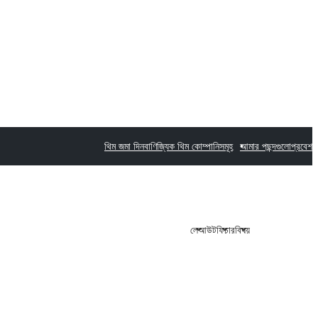
থিম জমা দিন
বাণিজ্যিক থিম কোম্পানিসমূহ
আমার পছন্দগুলো
প্রবেশ
লেআউট
ফিচার
বিষয়