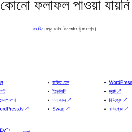
কোনো ফলাফল পাওয়া যায়নি
সব থিম
দেখুন অথবা ভিন্নভাবে খুঁজে দেখুন।
খুন
জড়িত হোন
WordPres
োর্ট
ইভেন্টগুলি
ম্যাট
↗
ভেলপারগণ
দান করুন
↗
বিবিপ্রেস
↗
ordPress.tv
↗
Swag
↗
বাডিপ্রেস
↗
বাংলা