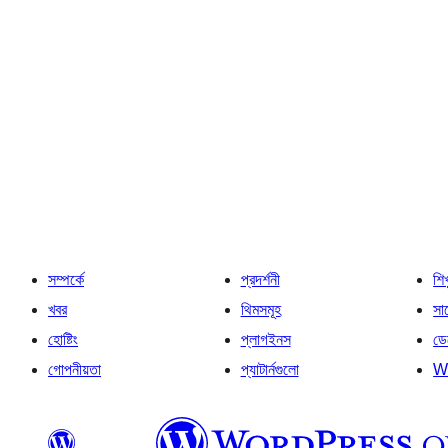
সম্পর্কে
প্রদর্শনী
শি
খবর
থিমসমূহ
সাপ
হোষ্টিং
প্লাগইনস
ডে
গোপনীয়তা
প্যাটার্নগুলো
W