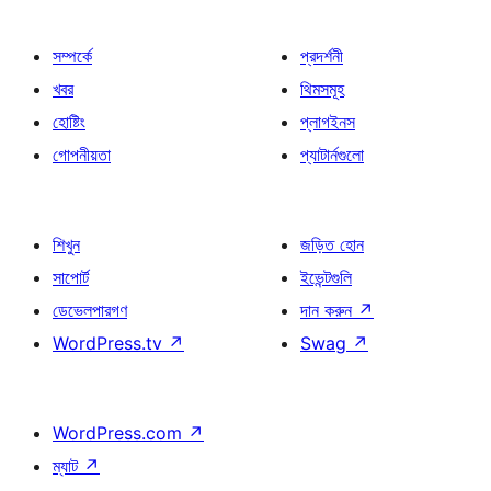
সম্পর্কে
প্রদর্শনী
খবর
থিমসমূহ
হোষ্টিং
প্লাগইনস
গোপনীয়তা
প্যাটার্নগুলো
শিখুন
জড়িত হোন
সাপোর্ট
ইভেন্টগুলি
ডেভেলপারগণ
দান করুন
↗
WordPress.tv
↗
Swag
↗
WordPress.com
↗
ম্যাট
↗