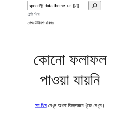
অনুসন্ধান
0টি থিম
লেআউট
ফিচার
বিষয়
কোনো ফলাফল
পাওয়া যায়নি
সব থিম
দেখুন অথবা ভিন্নভাবে খুঁজে দেখুন।