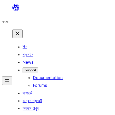
এড়িয়ে
কনটেন্টে
বাংলা
যান
থিম
প্লাগইন
News
Support
Documentation
Forums
সম্পর্কে
অনুবাদ প্রজেক্ট
অবদান রাখুন