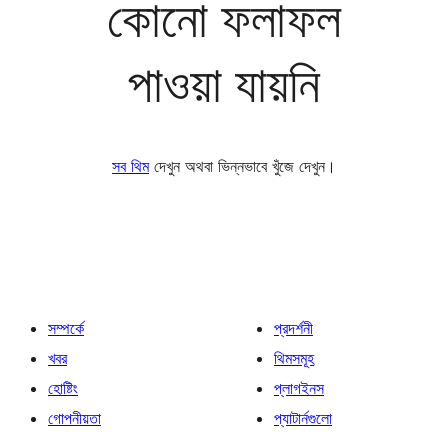
কোনো ফলাফল
পাওয়া যায়নি
সব থিম
দেখুন অথবা ভিন্নভাবে খুঁজে দেখুন।
সম্পর্কে
প্রদর্শনী
খবর
থিমসমূহ
হোষ্টিং
প্লাগইনস
গোপনীয়তা
প্যাটার্নগুলো