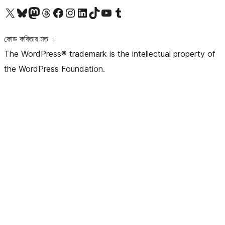
আমাদের X (আগের টুইটার) অ্যাকাউন্টে যান
আমাদের Bluesky অ্যাকাউন্টটি দেখুন
আমাদের মাস্টোডন অ্যাকাউন্টটি দেখুন
আমাদের থ্রেডস অ্যাকাউন্টটি দেখুন
আমাদের ফেসবুক পেজ দেখুন
আমাদের ইন্সটাগ্রাম অ্যাকাউন্ট দেখুন
আমাদের লিঙ্কডইন অ্যাকাউন্টে যান
আমাদের TikTok অ্যাকাউন্টটি দেখুন
আমাদের ইউটিউব চ্যানেলে যান
আমাদের টাম্বলার অ্যাকাউন্ট দেখুন
কোড কবিতার মত ।
The WordPress® trademark is the intellectual property of
the WordPress Foundation.