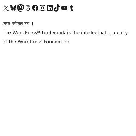
আমাদের X (আগের টুইটার) অ্যাকাউন্টে যান
আমাদের Bluesky অ্যাকাউন্টটি দেখুন
আমাদের মাস্টোডন অ্যাকাউন্টটি দেখুন
আমাদের থ্রেডস অ্যাকাউন্টটি দেখুন
আমাদের ফেসবুক পেজ দেখুন
আমাদের ইন্সটাগ্রাম অ্যাকাউন্ট দেখুন
আমাদের লিঙ্কডইন অ্যাকাউন্টে যান
আমাদের TikTok অ্যাকাউন্টটি দেখুন
আমাদের ইউটিউব চ্যানেলে যান
আমাদের টাম্বলার অ্যাকাউন্ট দেখুন
কোড কবিতার মত ।
The WordPress® trademark is the intellectual property
of the WordPress Foundation.