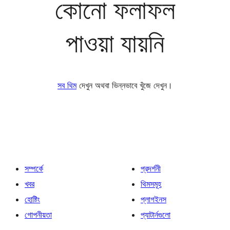
কোনো ফলাফল
পাওয়া যায়নি
সব থিম
দেখুন অথবা ভিন্নভাবে খুঁজে দেখুন।
সম্পর্কে
প্রদর্শনী
খবর
থিমসমূহ
হোষ্টিং
প্লাগইনস
গোপনীয়তা
প্যাটার্নগুলো