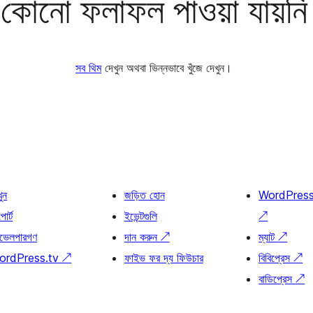
কোনো ফলাফল পাওয়া যায়নি
সব থিম
দেখুন অথবা ভিন্নভাবে খুঁজে দেখুন।
খুন
জড়িত হোন
WordPres
োর্ট
ইভেন্টগুলি
↗
ভেলপারগণ
দান করুন
↗
ম্যাট
↗
ordPress.tv
↗
ফাইভ ফর দ্য ফিউচার
বিবিপ্রেস
↗
বাডিপ্রেস
↗