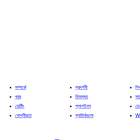
সম্পর্কে
প্রদর্শনী
শি
খবর
থিমসমূহ
সাপ
হোষ্টিং
প্লাগইনস
ডে
গোপনীয়তা
প্যাটার্নগুলো
W