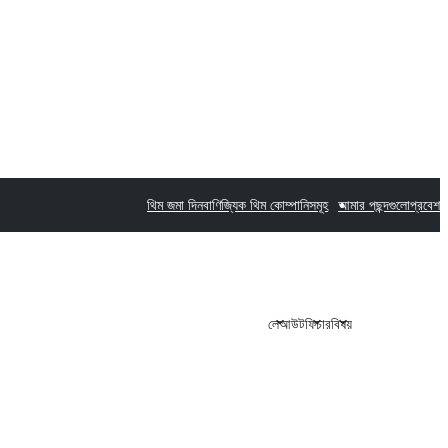
থিম জমা দিন
বাণিজ্যিক থিম কোম্পানিসমূহ
আমার পছন্দগুলো
প্রবেশ
লেআউট
ফিচার
বিষয়