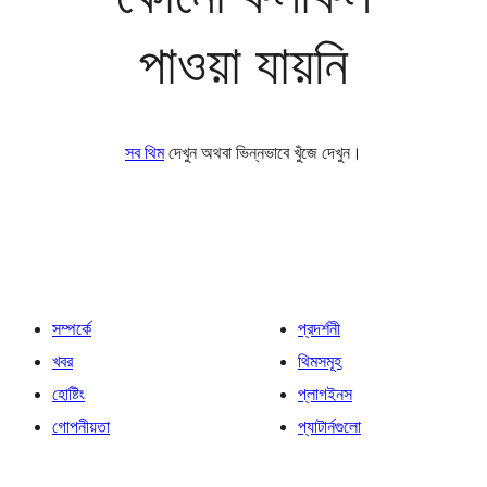
পাওয়া যায়নি
সব থিম
দেখুন অথবা ভিন্নভাবে খুঁজে দেখুন।
সম্পর্কে
প্রদর্শনী
খবর
থিমসমূহ
হোষ্টিং
প্লাগইনস
গোপনীয়তা
প্যাটার্নগুলো