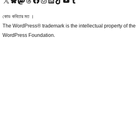
আমাদের X (আগের টুইটার) অ্যাকাউন্টে যান
আমাদের Bluesky অ্যাকাউন্টটি দেখুন
আমাদের মাস্টোডন অ্যাকাউন্টটি দেখুন
আমাদের থ্রেডস অ্যাকাউন্টটি দেখুন
আমাদের ফেসবুক পেজ দেখুন
আমাদের ইন্সটাগ্রাম অ্যাকাউন্ট দেখুন
আমাদের লিঙ্কডইন অ্যাকাউন্টে যান
আমাদের TikTok অ্যাকাউন্টটি দেখুন
আমাদের ইউটিউব চ্যানেলে যান
আমাদের টাম্বলার অ্যাকাউন্ট দেখুন
কোড কবিতার মত ।
The WordPress® trademark is the intellectual property of the
WordPress Foundation.