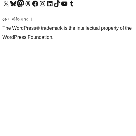
আমাদের X (আগের টুইটার) অ্যাকাউন্টে যান
আমাদের Bluesky অ্যাকাউন্টটি দেখুন
আমাদের মাস্টোডন অ্যাকাউন্টটি দেখুন
আমাদের থ্রেডস অ্যাকাউন্টটি দেখুন
আমাদের ফেসবুক পেজ দেখুন
আমাদের ইন্সটাগ্রাম অ্যাকাউন্ট দেখুন
আমাদের লিঙ্কডইন অ্যাকাউন্টে যান
আমাদের TikTok অ্যাকাউন্টটি দেখুন
আমাদের ইউটিউব চ্যানেলে যান
আমাদের টাম্বলার অ্যাকাউন্ট দেখুন
কোড কবিতার মত ।
The WordPress® trademark is the intellectual property of the
WordPress Foundation.