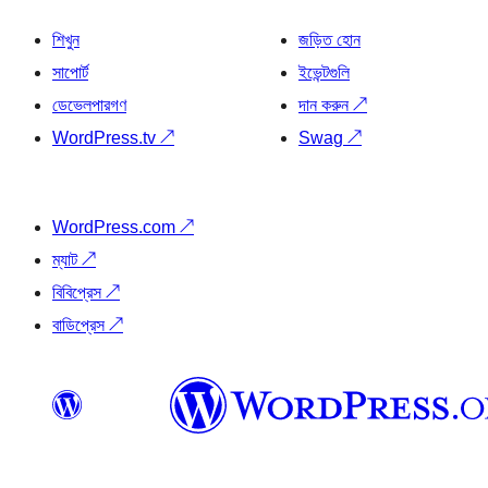
শিখুন
জড়িত হোন
সাপোর্ট
ইভেন্টগুলি
ডেভেলপারগণ
দান করুন
↗
WordPress.tv
↗
Swag
↗
WordPress.com
↗
ম্যাট
↗
বিবিপ্রেস
↗
বাডিপ্রেস
↗