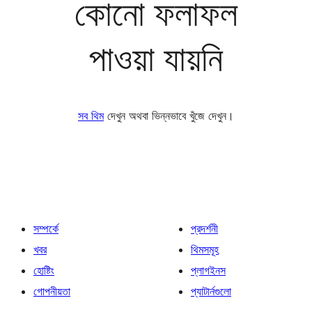
কোনো ফলাফল
পাওয়া যায়নি
সব থিম
দেখুন অথবা ভিন্নভাবে খুঁজে দেখুন।
সম্পর্কে
প্রদর্শনী
খবর
থিমসমূহ
হোষ্টিং
প্লাগইনস
গোপনীয়তা
প্যাটার্নগুলো