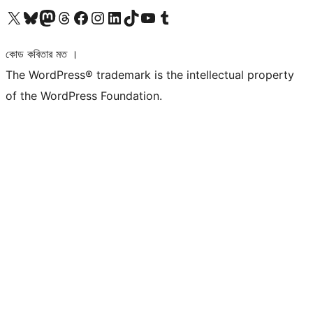
আমাদের X (আগের টুইটার) অ্যাকাউন্টে যান
আমাদের Bluesky অ্যাকাউন্টটি দেখুন
আমাদের মাস্টোডন অ্যাকাউন্টটি দেখুন
আমাদের থ্রেডস অ্যাকাউন্টটি দেখুন
আমাদের ফেসবুক পেজ দেখুন
আমাদের ইন্সটাগ্রাম অ্যাকাউন্ট দেখুন
আমাদের লিঙ্কডইন অ্যাকাউন্টে যান
আমাদের TikTok অ্যাকাউন্টটি দেখুন
আমাদের ইউটিউব চ্যানেলে যান
আমাদের টাম্বলার অ্যাকাউন্ট দেখুন
কোড কবিতার মত ।
The WordPress® trademark is the intellectual property
of the WordPress Foundation.