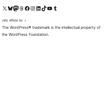
আমাদের X (আগের টুইটার) অ্যাকাউন্টে যান
আমাদের Bluesky অ্যাকাউন্টটি দেখুন
আমাদের মাস্টোডন অ্যাকাউন্টটি দেখুন
আমাদের থ্রেডস অ্যাকাউন্টটি দেখুন
আমাদের ফেসবুক পেজ দেখুন
আমাদের ইন্সটাগ্রাম অ্যাকাউন্ট দেখুন
আমাদের লিঙ্কডইন অ্যাকাউন্টে যান
আমাদের TikTok অ্যাকাউন্টটি দেখুন
আমাদের ইউটিউব চ্যানেলে যান
আমাদের টাম্বলার অ্যাকাউন্ট দেখুন
কোড কবিতার মত ।
The WordPress® trademark is the intellectual property of
the WordPress Foundation.