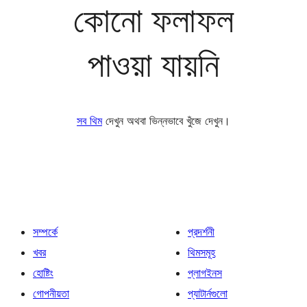
কোনো ফলাফল
পাওয়া যায়নি
সব থিম
দেখুন অথবা ভিন্নভাবে খুঁজে দেখুন।
সম্পর্কে
প্রদর্শনী
খবর
থিমসমূহ
হোষ্টিং
প্লাগইনস
গোপনীয়তা
প্যাটার্নগুলো