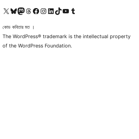
আমাদের X (আগের টুইটার) অ্যাকাউন্টে যান
আমাদের Bluesky অ্যাকাউন্টটি দেখুন
আমাদের মাস্টোডন অ্যাকাউন্টটি দেখুন
আমাদের থ্রেডস অ্যাকাউন্টটি দেখুন
আমাদের ফেসবুক পেজ দেখুন
আমাদের ইন্সটাগ্রাম অ্যাকাউন্ট দেখুন
আমাদের লিঙ্কডইন অ্যাকাউন্টে যান
আমাদের TikTok অ্যাকাউন্টটি দেখুন
আমাদের ইউটিউব চ্যানেলে যান
আমাদের টাম্বলার অ্যাকাউন্ট দেখুন
কোড কবিতার মত ।
The WordPress® trademark is the intellectual property
of the WordPress Foundation.