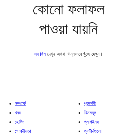
কোনো ফলাফল
পাওয়া যায়নি
সব থিম
দেখুন অথবা ভিন্নভাবে খুঁজে দেখুন।
সম্পর্কে
প্রদর্শনী
খবর
থিমসমূহ
হোষ্টিং
প্লাগইনস
গোপনীয়তা
প্যাটার্নগুলো