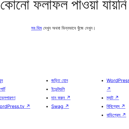
কোনো ফলাফল পাওয়া যায়নি
সব থিম
দেখুন অথবা ভিন্নভাবে খুঁজে দেখুন।
খুন
জড়িত হোন
WordPres
োর্ট
ইভেন্টগুলি
↗
ভেলপারগণ
দান করুন
↗
ম্যাট
↗
ordPress.tv
↗
Swag
↗
বিবিপ্রেস
↗
বাডিপ্রেস
↗