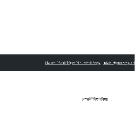
থিম জমা দিন
বাণিজ্যিক থিম কোম্পানিসমূহ
আমার পছন্দগুলো
প্রবেশ
লেআউট
ফিচার
বিষয়