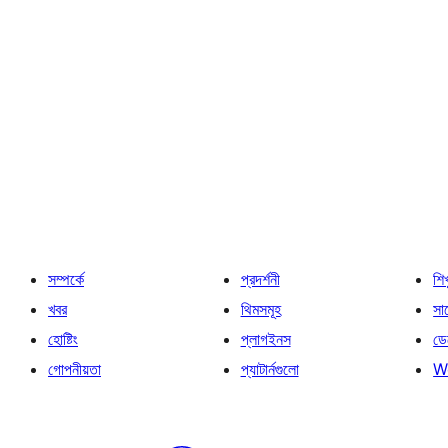
সম্পর্কে
প্রদর্শনী
শি
খবর
থিমসমূহ
সাপ
হোষ্টিং
প্লাগইনস
ডে
গোপনীয়তা
প্যাটার্নগুলো
W