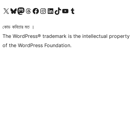
আমাদের X (আগের টুইটার) অ্যাকাউন্টে যান
আমাদের Bluesky অ্যাকাউন্টটি দেখুন
আমাদের মাস্টোডন অ্যাকাউন্টটি দেখুন
আমাদের থ্রেডস অ্যাকাউন্টটি দেখুন
আমাদের ফেসবুক পেজ দেখুন
আমাদের ইন্সটাগ্রাম অ্যাকাউন্ট দেখুন
আমাদের লিঙ্কডইন অ্যাকাউন্টে যান
আমাদের TikTok অ্যাকাউন্টটি দেখুন
আমাদের ইউটিউব চ্যানেলে যান
আমাদের টাম্বলার অ্যাকাউন্ট দেখুন
কোড কবিতার মত ।
The WordPress® trademark is the intellectual property
of the WordPress Foundation.