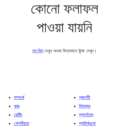
কোনো ফলাফল
পাওয়া যায়নি
সব থিম
দেখুন অথবা ভিন্নভাবে খুঁজে দেখুন।
সম্পর্কে
প্রদর্শনী
খবর
থিমসমূহ
হোষ্টিং
প্লাগইনস
গোপনীয়তা
প্যাটার্নগুলো