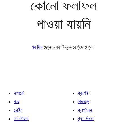
কোনো ফলাফল
পাওয়া যায়নি
সব থিম
দেখুন অথবা ভিন্নভাবে খুঁজে দেখুন।
সম্পর্কে
প্রদর্শনী
খবর
থিমসমূহ
হোষ্টিং
প্লাগইনস
গোপনীয়তা
প্যাটার্নগুলো