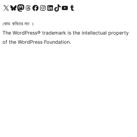
আমাদের X (আগের টুইটার) অ্যাকাউন্টে যান
আমাদের Bluesky অ্যাকাউন্টটি দেখুন
আমাদের মাস্টোডন অ্যাকাউন্টটি দেখুন
আমাদের থ্রেডস অ্যাকাউন্টটি দেখুন
আমাদের ফেসবুক পেজ দেখুন
আমাদের ইন্সটাগ্রাম অ্যাকাউন্ট দেখুন
আমাদের লিঙ্কডইন অ্যাকাউন্টে যান
আমাদের TikTok অ্যাকাউন্টটি দেখুন
আমাদের ইউটিউব চ্যানেলে যান
আমাদের টাম্বলার অ্যাকাউন্ট দেখুন
কোড কবিতার মত ।
The WordPress® trademark is the intellectual property
of the WordPress Foundation.