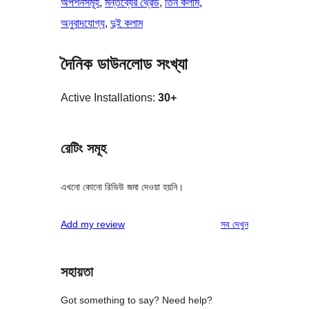
অপশনসমূহ
, 
মন্তব্যের থ্রেড
, 
তিন কলাম
, 
অনুবাদযোগ্য
, 
দুই কলাম
দৈনিক ডাউনলোড সংখ্যা
Active Installations:
30+
রেটিং সমূহ
এখনো কোনো রিভিউ জমা দেওয়া হয়নি।
রিভিউ
Add my review
সব
দেখুন
সহায়তা
Got something to say? Need help?