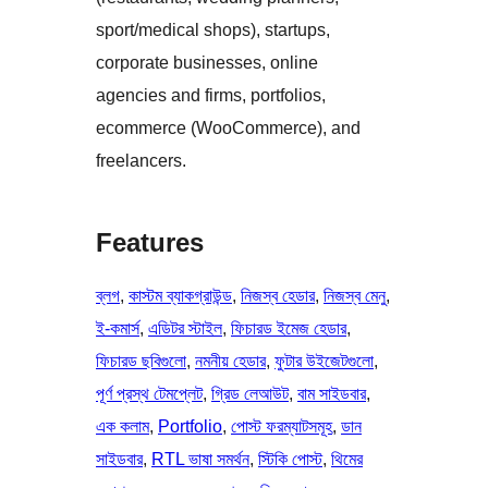
sport/medical shops), startups,
corporate businesses, online
agencies and firms, portfolios,
ecommerce (WooCommerce), and
freelancers.
Features
ব্লগ
, 
কাস্টম ব্যাকগ্রাউন্ড
, 
নিজস্ব হেডার
, 
নিজস্ব মেনু
, 
ই-কমার্স
, 
এডিটর স্টাইল
, 
ফিচারড ইমেজ হেডার
, 
ফিচারড ছবিগুলো
, 
নমনীয় হেডার
, 
ফুটার উইজেটগুলো
, 
পূর্ণ প্রস্থ টেমপ্লেট
, 
গ্রিড লেআউট
, 
বাম সাইডবার
, 
এক কলাম
, 
Portfolio
, 
পোস্ট ফরম্যাটসমূহ
, 
ডান
সাইডবার
, 
RTL ভাষা সমর্থন
, 
স্টিকি পোস্ট
, 
থিমের