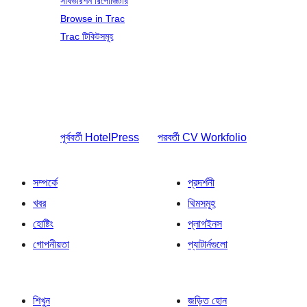
সাবভারশন রিপোজিটরি
Browse in Trac
Trac টিকিটসমূহ
পূর্ববর্তী
HotelPress
পরবর্তী
CV Workfolio
সম্পর্কে
প্রদর্শনী
খবর
থিমসমূহ
হোষ্টিং
প্লাগইনস
গোপনীয়তা
প্যাটার্নগুলো
শিখুন
জড়িত হোন