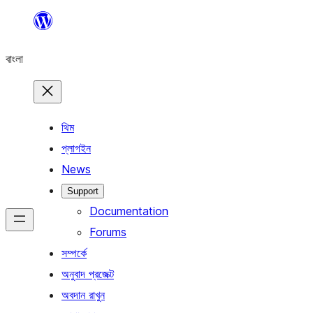
এড়িয়ে
কনটেন্টে
বাংলা
যান
থিম
প্লাগইন
News
Support
Documentation
Forums
সম্পর্কে
অনুবাদ প্রজেক্ট
অবদান রাখুন