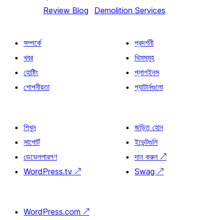
Review Blog
Demolition Services
সম্পর্কে
প্রদর্শনী
খবর
থিমসমূহ
হোষ্টিং
প্লাগইনস
গোপনীয়তা
প্যাটার্নগুলো
শিখুন
জড়িত হোন
সাপোর্ট
ইভেন্টগুলি
ডেভেলপারগণ
দান করুন
↗
WordPress.tv
↗
Swag
↗
WordPress.com
↗