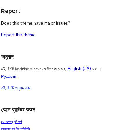
Report
Does this theme have major issues?
Report this theme
অনুবাদ
এই থিমটি নিম্নলিখিত ভাষাগুলোতে উপলব্ধ রয়েছে:
English (US)
এবং ।
Русский
.
এই থিমটি অনুবাদ করুন
কোড ব্রাউজ করুন
ডেভেলপমেন্ট লগ
সাবভারশন রিপোজিটরি