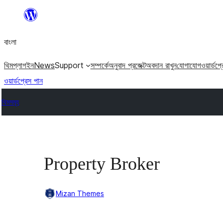
এড়িয়ে
কনটেন্টে
বাংলা
যান
থিম
প্লাগইন
News
Support
সম্পর্কে
অনুবাদ প্রজেক্ট
অবদান রাখুন
যোগাযোগ
ওয়ার্ডপ্
ওয়ার্ডপ্রেস পান
থিমসমূহ
Property Broker
Mizan Themes