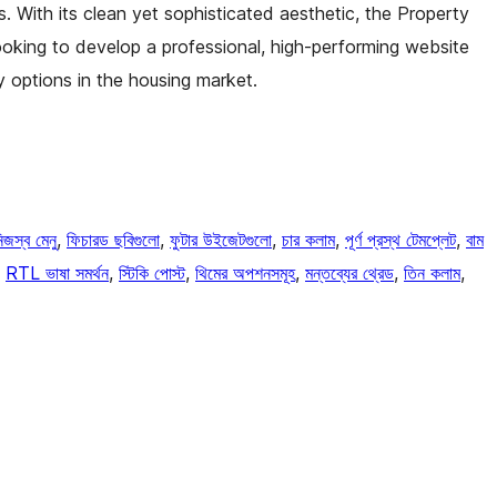
s. With its clean yet sophisticated aesthetic, the Property
ooking to develop a professional, high-performing website
ty options in the housing market.
িজস্ব মেনু
, 
ফিচারড ছবিগুলো
, 
ফুটার উইজেটগুলো
, 
চার কলাম
, 
পূর্ণ প্রস্থ টেমপ্লেট
, 
বাম
, 
RTL ভাষা সমর্থন
, 
স্টিকি পোস্ট
, 
থিমের অপশনসমূহ
, 
মন্তব্যের থ্রেড
, 
তিন কলাম
, 