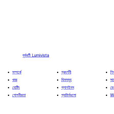
পূর্ববর্তী
Lumivista
সম্পর্কে
প্রদর্শনী
শি
খবর
থিমসমূহ
সাপ
হোষ্টিং
প্লাগইনস
ডে
গোপনীয়তা
প্যাটার্নগুলো
W