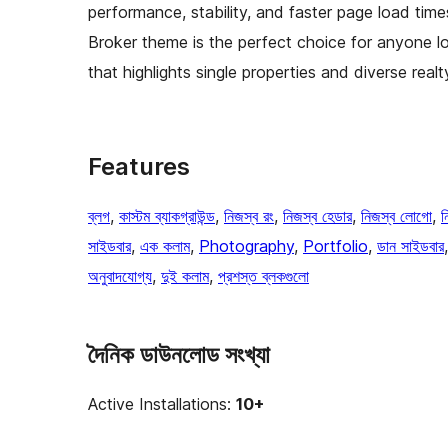
performance, stability, and faster page load time
Broker theme is the perfect choice for anyone l
that highlights single properties and diverse real
Features
ব্লগ
, 
কাস্টম ব্যাকগ্রাউন্ড
, 
নিজস্ব রং
, 
নিজস্ব হেডার
, 
নিজস্ব লোগো
, 
ন
সাইডবার
, 
এক কলাম
, 
Photography
, 
Portfolio
, 
ডান সাইডবার
অনুবাদযোগ্য
, 
দুই কলাম
, 
প্রশস্ত ব্লকগুলো
দৈনিক ডাউনলোড সংখ্যা
Active Installations:
10+