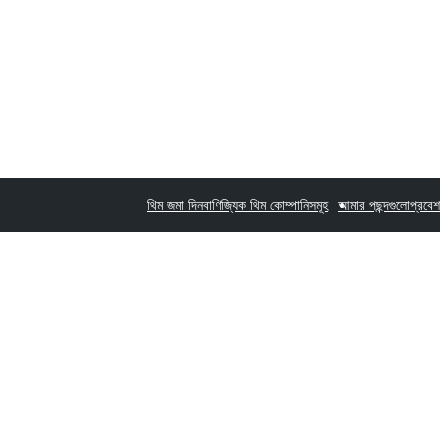
থিম জমা দিন
বাণিজ্যিক থিম কোম্পানিসমূহ
আমার পছন্দগুলো
প্রবেশ