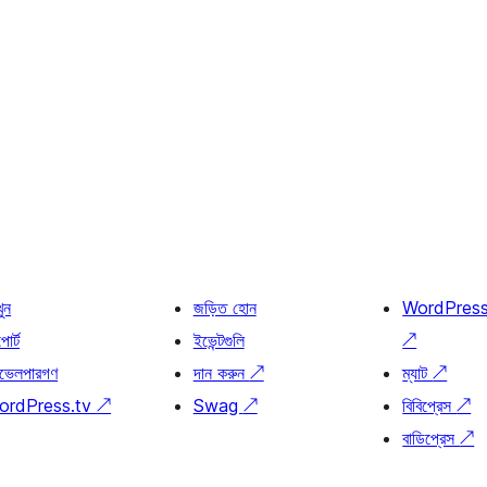
খুন
জড়িত হোন
WordPres
োর্ট
ইভেন্টগুলি
↗
ভেলপারগণ
দান করুন
↗
ম্যাট
↗
ordPress.tv
↗
Swag
↗
বিবিপ্রেস
↗
বাডিপ্রেস
↗