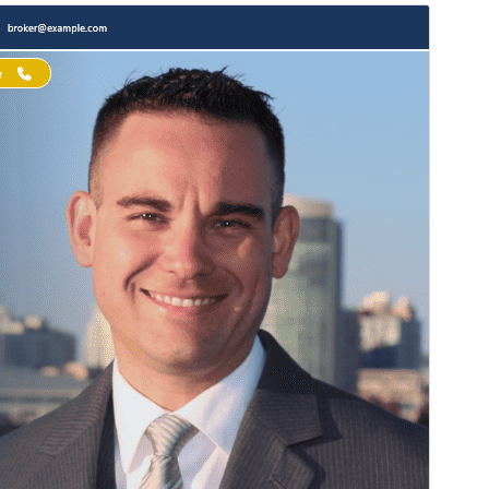
Preview
Download
Version
1.2.1
সর্বশেষ হালনাগাদ
আগস্ট 6, 2026
সক্রিয় ইনস্টলেশনসমূহ
10+
ওয়ার্ডপ্রেস সংস্করণ
5.6
পিএইচপি সংস্করণ
7.2
থিম হোমপেজ