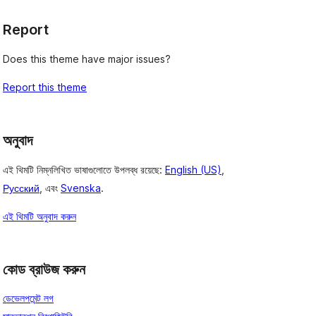
Report
Does this theme have major issues?
Report this theme
অনুবাদ
এই থিমটি নিম্নলিখিত ভাষাগুলোতে উপলব্ধ রয়েছে:
English (US)
,
Русский
, এবং
Svenska
.
এই থিমটি অনুবাদ করুন
কোড ব্রাউজ করুন
ডেভেলপমেন্ট লগ