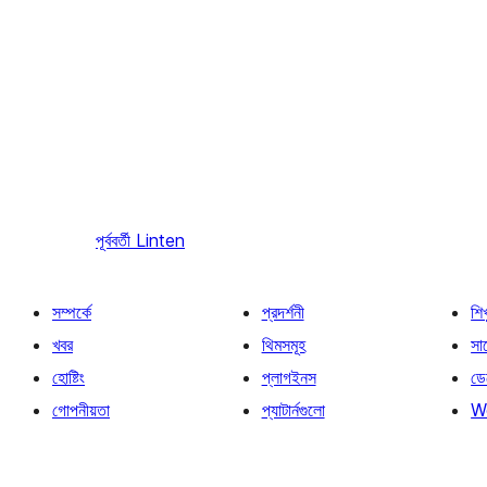
পূর্ববর্তী
Linten
সম্পর্কে
প্রদর্শনী
শি
খবর
থিমসমূহ
সাপ
হোষ্টিং
প্লাগইনস
ডে
গোপনীয়তা
প্যাটার্নগুলো
W