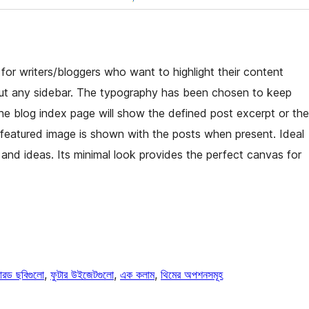
for writers/bloggers who want to highlight their content
thout any sidebar. The typography has been chosen to keep
he blog index page will show the defined post excerpt or the
 featured image is shown with the posts when present. Ideal
and ideas. Its minimal look provides the perfect canvas for
ারড ছবিগুলো
, 
ফুটার উইজেটগুলো
, 
এক কলাম
, 
থিমের অপশনসমূহ