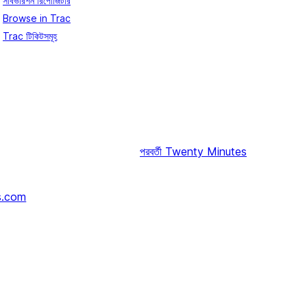
সাবভারশন রিপোজিটরি
Browse in Trac
Trac টিকিটসমূহ
পরবর্তী
Twenty Minutes
s.com