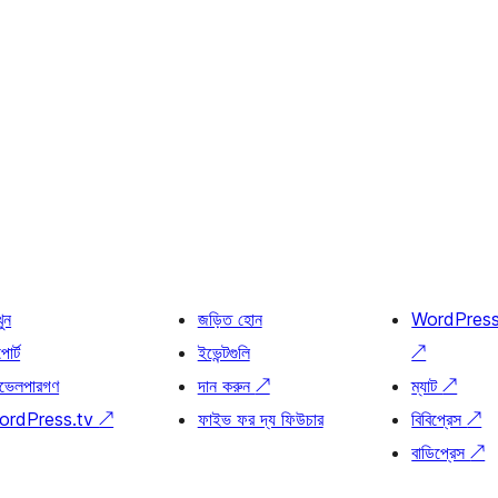
খুন
জড়িত হোন
WordPres
োর্ট
ইভেন্টগুলি
↗
ভেলপারগণ
দান করুন
↗
ম্যাট
↗
ordPress.tv
↗
ফাইভ ফর দ্য ফিউচার
বিবিপ্রেস
↗
বাডিপ্রেস
↗