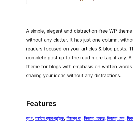
A simple, elegant and distraction-free WP theme 
without any clutter. It has just one column, wi
readers focused on your articles & blog posts. T
complete post up to the read more tag, if any. A
theme for blogs with emphasis on written words 
sharing your ideas without any distractions.
Features
ব্লগ
, 
কাস্টম ব্যাকগ্রাউন্ড
, 
নিজস্ব রং
, 
নিজস্ব হেডার
, 
নিজস্ব মেনু
, 
ফিচ