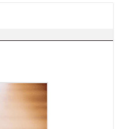
Preview
Download
Version
1.1.1
সর্বশেষ হালনাগাদ
জুন 12, 2025
সক্রিয় ইনস্টলেশনসমূহ
30+
ওয়ার্ডপ্রেস সংস্করণ
5.6
পিএইচপি সংস্করণ
5.6
থিম হোমপেজ