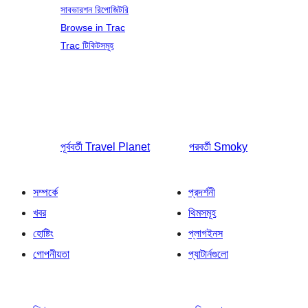
সাবভারশন রিপোজিটরি
Browse in Trac
Trac টিকিটসমূহ
পূর্ববর্তী
Travel Planet
পরবর্তী
Smoky
সম্পর্কে
প্রদর্শনী
খবর
থিমসমূহ
হোষ্টিং
প্লাগইনস
গোপনীয়তা
প্যাটার্নগুলো