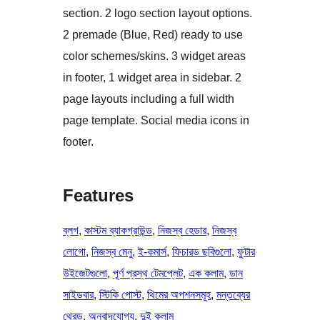
section. 2 logo section layout options.
2 premade (Blue, Red) ready to use
color schemes/skins. 3 widget areas
in footer, 1 widget area in sidebar. 2
page layouts including a full width
page template. Social media icons in
footer.
Features
ব্লগ
, 
কাস্টম ব্যাকগ্রাউন্ড
, 
নিজস্ব হেডার
, 
নিজস্ব
লোগো
, 
নিজস্ব মেনু
, 
ই-কমার্স
, 
ফিচারড ছবিগুলো
, 
ফুটার
উইজেটগুলো
, 
পূর্ণ প্রস্থ টেমপ্লেট
, 
এক কলাম
, 
ডান
সাইডবার
, 
স্টিকি পোস্ট
, 
থিমের অপশনসমূহ
, 
মন্তব্যের
থ্রেড
, 
অনুবাদযোগ্য
, 
দুই কলাম