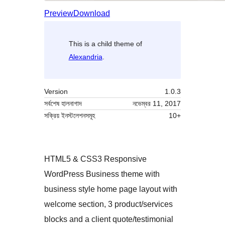
Preview
Download
This is a child theme of
Alexandria
.
Version
1.0.3
সর্বশেষ হালনাগাদ
নভেম্বর 11, 2017
সক্রিয় ইনস্টলেশনসমূহ
10+
HTML5 & CSS3 Responsive
WordPress Business theme with
business style home page layout with
welcome section, 3 product/services
blocks and a client quote/testimonial