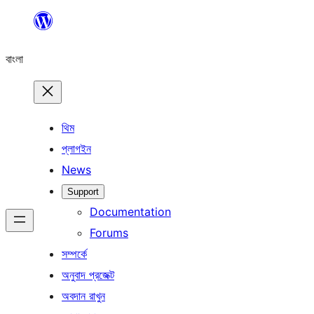
এড়িয়ে
কনটেন্টে
বাংলা
যান
থিম
প্লাগইন
News
Support
Documentation
Forums
সম্পর্কে
অনুবাদ প্রজেক্ট
অবদান রাখুন