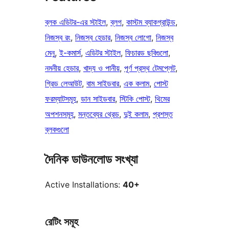
ব্লক এডিটর-এর স্টাইল
, 
ব্লগ
, 
কাস্টম ব্যাকগ্রাউন্ড
, 
নিজস্ব রং
, 
নিজস্ব হেডার
, 
নিজস্ব লোগো
, 
নিজস্ব
মেনু
, 
ই-কমার্স
, 
এডিটর স্টাইল
, 
ফিচারড ছবিগুলো
, 
নমনীয় হেডার
, 
খাদ্য ও পানীয়
, 
পূর্ণ প্রস্থ টেমপ্লেট
, 
গ্রিড লেআউট
, 
বাম সাইডবার
, 
এক কলাম
, 
পোস্ট
ফরম্যাটসমূহ
, 
ডান সাইডবার
, 
স্টিকি পোস্ট
, 
থিমের
অপশনসমূহ
, 
মন্তব্যের থ্রেড
, 
দুই কলাম
, 
প্রশস্ত
ব্লকগুলো
দৈনিক ডাউনলোড সংখ্যা
Active Installations:
40+
রেটিং সমূহ