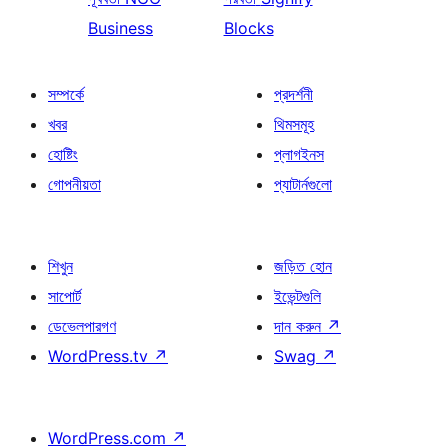
Business
Blocks
সম্পর্কে
প্রদর্শনী
খবর
থিমসমূহ
হোষ্টিং
প্লাগইনস
গোপনীয়তা
প্যাটার্নগুলো
শিখুন
জড়িত হোন
সাপোর্ট
ইভেন্টগুলি
ডেভেলপারগণ
দান করুন
↗
WordPress.tv
↗
Swag
↗
WordPress.com
↗