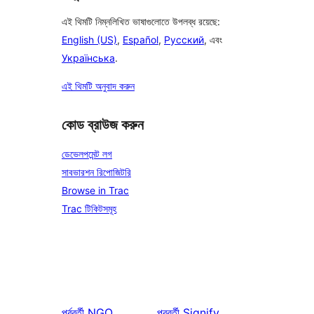
এই থিমটি নিম্নলিখিত ভাষাগুলোতে উপলব্ধ রয়েছে:
English (US)
,
Español
,
Русский
, এবং
Українська
.
এই থিমটি অনুবাদ করুন
কোড ব্রাউজ করুন
ডেভেলপমেন্ট লগ
সাবভারশন রিপোজিটরি
Browse in Trac
Trac টিকিটসমূহ
পূর্ববর্তী
NGO
পরবর্তী
Signify