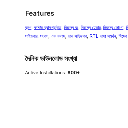
Features
ব্লগ
, 
কাস্টম ব্যাকগ্রাউন্ড
, 
নিজস্ব রং
, 
নিজস্ব হেডার
, 
নিজস্ব লোগো
, 
ন
সাইডবার
, 
সংবাদ
, 
এক কলাম
, 
ডান সাইডবার
, 
RTL ভাষা সমর্থন
, 
থিমের
দৈনিক ডাউনলোড সংখ্যা
Active Installations:
800+