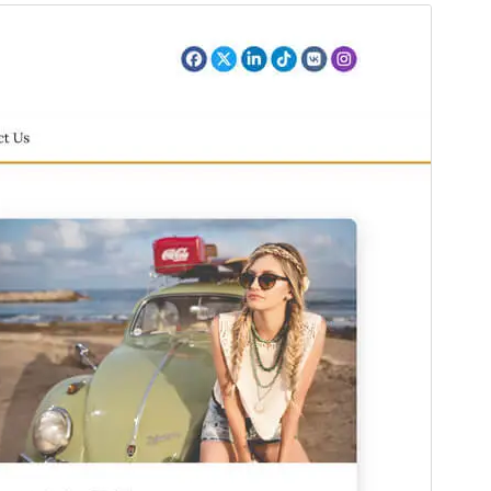
Preview
Download
Version
1.0.1
সর্বশেষ হালনাগাদ
ডিসেম্বর 24, 2024
সক্রিয় ইনস্টলেশনসমূহ
800+
পিএইচপি সংস্করণ
5.6
থিম হোমপেজ