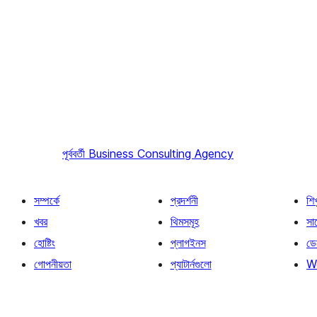
পূর্ববর্তী
Business Consulting Agency
সম্পর্কে
প্রদর্শনী
শি
খবর
থিমসমূহ
সাপ
হোষ্টিং
প্লাগইনস
ডে
গোপনীয়তা
প্যাটার্নগুলো
W