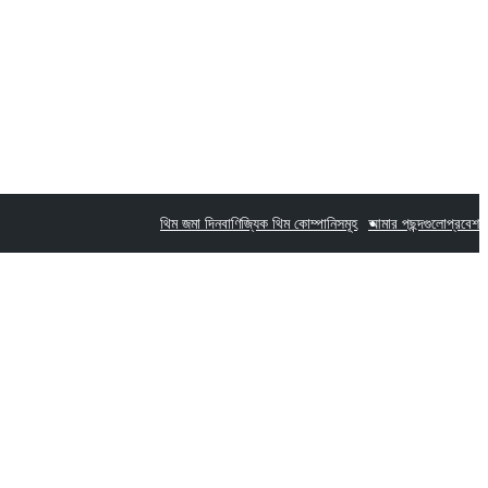
থিম জমা দিন
বাণিজ্যিক থিম কোম্পানিসমূহ
আমার পছন্দগুলো
প্রবেশ