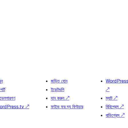
খুন
জড়িত হোন
WordPres
োর্ট
ইভেন্টগুলি
↗
ভেলপারগণ
দান করুন
↗
ম্যাট
↗
ordPress.tv
↗
ফাইভ ফর দ্য ফিউচার
বিবিপ্রেস
↗
বাডিপ্রেস
↗