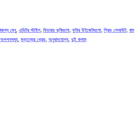
িজস্ব মেনু
, 
এডিটর স্টাইল
, 
ফিচারড ছবিগুলো
, 
ফুটার উইজেটগুলো
, 
গ্রিড লেআউট
, 
বাম
 অপশনসমূহ
, 
মন্তব্যের থ্রেড
, 
অনুবাদযোগ্য
, 
দুই কলাম