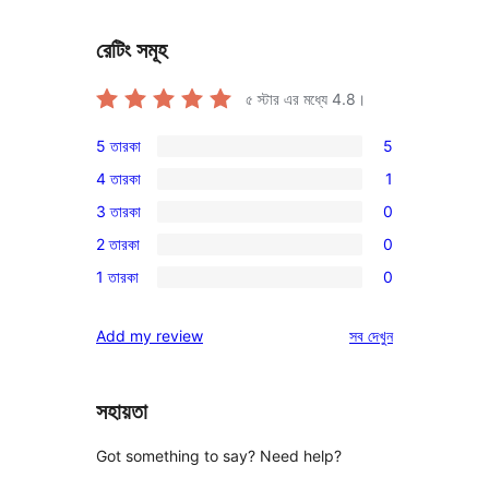
রেটিং সমূহ
৫ স্টার এর মধ্যে
4.8
।
5 তারকা
5
5টি
4 তারকা
1
5-
1টি
3 তারকা
0
স্টার
4-
0টি
রিভিউ
2 তারকা
0
স্টার
3-
0টি
রিভিউ
1 তারকা
0
স্টার
2-
0টি
রিভিউ
স্টার
1-
রিভিউ
Add my review
সব
দেখুন
রিভিউ
স্টার
রিভিউ
সহায়তা
Got something to say? Need help?