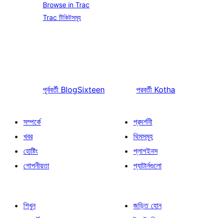
Browse in Trac
Trac টিকিটসমূহ
পূর্ববর্তী
BlogSixteen
পরবর্তী
Kotha
সম্পর্কে
প্রদর্শনী
খবর
থিমসমূহ
হোষ্টিং
প্লাগইনস
গোপনীয়তা
প্যাটার্নগুলো
শিখুন
জড়িত হোন