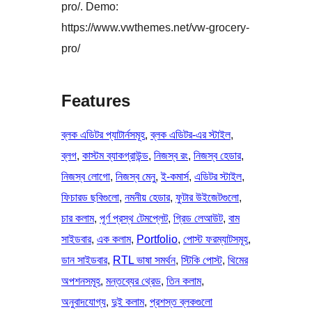
pro/. Demo:
https://www.vwthemes.net/vw-grocery-
pro/
Features
ব্লক এডিটর প্যাটার্নসমূহ
, 
ব্লক এডিটর-এর স্টাইল
, 
ব্লগ
, 
কাস্টম ব্যাকগ্রাউন্ড
, 
নিজস্ব রং
, 
নিজস্ব হেডার
, 
নিজস্ব লোগো
, 
নিজস্ব মেনু
, 
ই-কমার্স
, 
এডিটর স্টাইল
, 
ফিচারড ছবিগুলো
, 
নমনীয় হেডার
, 
ফুটার উইজেটগুলো
, 
চার কলাম
, 
পূর্ণ প্রস্থ টেমপ্লেট
, 
গ্রিড লেআউট
, 
বাম
সাইডবার
, 
এক কলাম
, 
Portfolio
, 
পোস্ট ফরম্যাটসমূহ
, 
ডান সাইডবার
, 
RTL ভাষা সমর্থন
, 
স্টিকি পোস্ট
, 
থিমের
অপশনসমূহ
, 
মন্তব্যের থ্রেড
, 
তিন কলাম
, 
অনুবাদযোগ্য
, 
দুই কলাম
, 
প্রশস্ত ব্লকগুলো