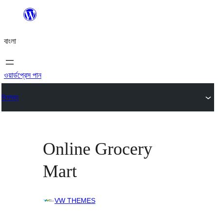
এড়িয়ে
কনটেন্টে
বাংলা
যান
ওয়ার্ডপ্রেস পান
থিমসমূহ
Online Grocery
Mart
VW THEMES