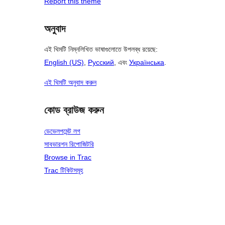
Report this theme
অনুবাদ
এই থিমটি নিম্নলিখিত ভাষাগুলোতে উপলব্ধ রয়েছে:
English (US)
,
Русский
, এবং
Українська
.
এই থিমটি অনুবাদ করুন
কোড ব্রাউজ করুন
ডেভেলপমেন্ট লগ
সাবভারশন রিপোজিটরি
Browse in Trac
Trac টিকিটসমূহ