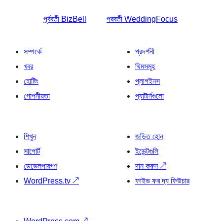
পূর্ববর্তী
BizBell
পরবর্তী
WeddingFocus
সম্পর্কে
প্রদর্শনী
খবর
থিমসমূহ
হোষ্টিং
প্লাগইনস
গোপনীয়তা
প্যাটার্নগুলো
শিখুন
জড়িত হোন
সাপোর্ট
ইভেন্টগুলি
ডেভেলপারগণ
দান করুন
↗
WordPress.tv
↗
ফাইভ ফর দ্য ফিউচার