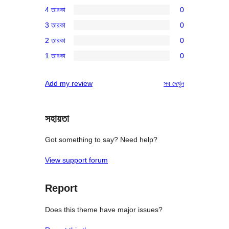
2টি
4 তারকা
0
5-
0টি
3 তারকা
0
স্টার
4-
0টি
রিভিউ
2 তারকা
0
স্টার
3-
0টি
রিভিউ
1 তারকা
0
স্টার
2-
0টি
রিভিউ
স্টার
1-
রিভিউ
Add my review
সব
দেখুন
রিভিউ
স্টার
রিভিউ
সহায়তা
Got something to say? Need help?
View support forum
Report
Does this theme have major issues?