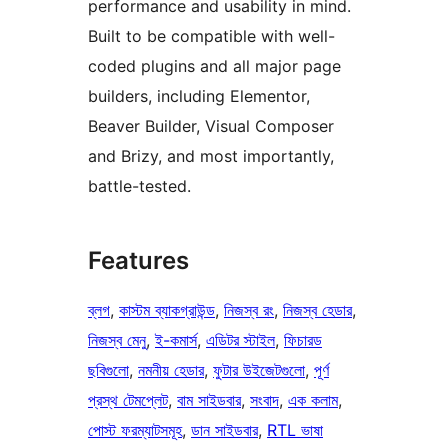
performance and usability in mind.
Built to be compatible with well-
coded plugins and all major page
builders, including Elementor,
Beaver Builder, Visual Composer
and Brizy, and most importantly,
battle-tested.
Features
ব্লগ
, 
কাস্টম ব্যাকগ্রাউন্ড
, 
নিজস্ব রং
, 
নিজস্ব হেডার
, 
নিজস্ব মেনু
, 
ই-কমার্স
, 
এডিটর স্টাইল
, 
ফিচারড
ছবিগুলো
, 
নমনীয় হেডার
, 
ফুটার উইজেটগুলো
, 
পূর্ণ
প্রস্থ টেমপ্লেট
, 
বাম সাইডবার
, 
সংবাদ
, 
এক কলাম
, 
পোস্ট ফরম্যাটসমূহ
, 
ডান সাইডবার
, 
RTL ভাষা