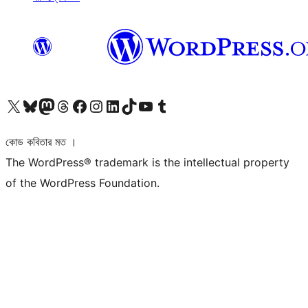
আমাদের X (আগের টুইটার) অ্যাকাউন্টে যান
আমাদের Bluesky অ্যাকাউন্টটি দেখুন
আমাদের মাস্টোডন অ্যাকাউন্টটি দেখুন
আমাদের থ্রেডস অ্যাকাউন্টটি দেখুন
আমাদের ফেসবুক পেজ দেখুন
আমাদের ইন্সটাগ্রাম অ্যাকাউন্ট দেখুন
আমাদের লিঙ্কডইন অ্যাকাউন্টে যান
আমাদের TikTok অ্যাকাউন্টটি দেখুন
আমাদের ইউটিউব চ্যানেলে যান
আমাদের টাম্বলার অ্যাকাউন্ট দেখুন
কোড কবিতার মত ।
The WordPress® trademark is the intellectual property
of the WordPress Foundation.