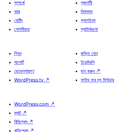
সম্পর্কে
প্রদর্শনী
খবর
থিমসমূহ
হোষ্টিং
প্লাগইনস
গোপনীয়তা
প্যাটার্নগুলো
শিখুন
জড়িত হোন
সাপোর্ট
ইভেন্টগুলি
ডেভেলপারগণ
দান করুন
↗
WordPress.tv
↗
ফাইভ ফর দ্য ফিউচার
WordPress.com
↗
ম্যাট
↗
বিবিপ্রেস
↗
বাডিপ্রেস
↗