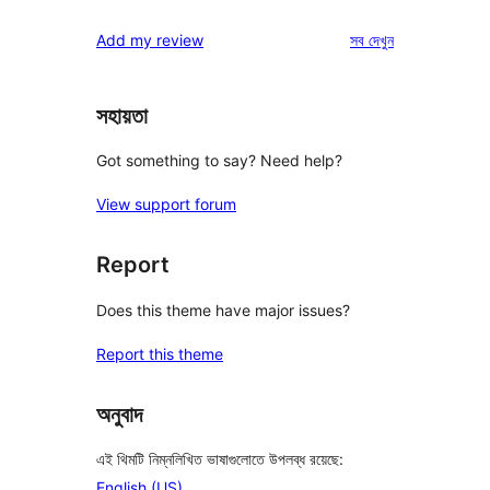
রিভিউ
স্টার
1-
রিভিউ
Add my review
সব
দেখুন
রিভিউ
স্টার
রিভিউ
সহায়তা
Got something to say? Need help?
View support forum
Report
Does this theme have major issues?
Report this theme
অনুবাদ
এই থিমটি নিম্নলিখিত ভাষাগুলোতে উপলব্ধ রয়েছে:
English (US)
.