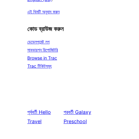
এই থিমটি অনুবাদ করুন
কোড ব্রাউজ করুন
ডেভেলপমেন্ট লগ
সাবভারশন রিপোজিটরি
Browse in Trac
Trac টিকিটসমূহ
পূর্ববর্তী
Hello
পরবর্তী
Galaxy
Travel
Preschool