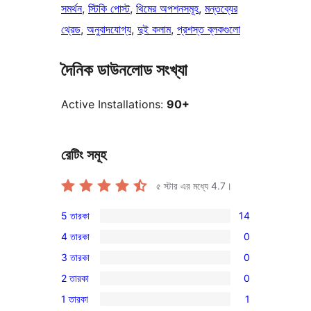
সমর্থন
, 
স্টিকি পোস্ট
, 
থিমের অপশনসমূহ
, 
মন্তব্যের
থ্রেড
, 
অনুবাদযোগ্য
, 
দুই কলাম
, 
প্রশস্ত ব্লকগুলো
দৈনিক ডাউনলোড সংখ্যা
Active Installations:
90+
রেটিং সমূহ
৫ স্টার এর মধ্যে
4.7
।
5 তারকা
14
14টি
4 তারকা
0
5-
0টি
3 তারকা
0
স্টার
4-
0টি
রিভিউ
2 তারকা
0
স্টার
3-
0টি
রিভিউ
1 তারকা
1
স্টার
2-
1টি